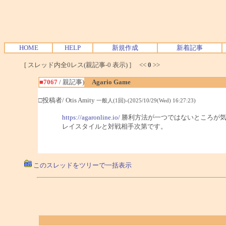
HOME
HELP
新規作成
新着記事
[ スレッド内全0レス(親記事-0 表示) ] <<
0
>>
■7067
/ 親記事)
Agario Game
□投稿者/ Otis Amity
一般人(1回)-(2025/10/29(Wed) 16:27:23)
https://agaronline.io/
勝利方法が一つではないところが気
レイスタイルと対戦相手次第です。
このスレッドをツリーで一括表示