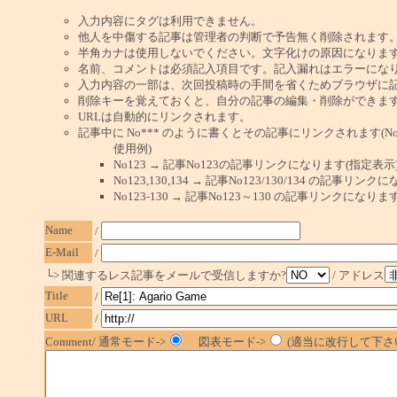
入力内容にタグは利用できません。
他人を中傷する記事は管理者の判断で予告無く削除されます
半角カナは使用しないでください。文字化けの原因になりま
名前、コメントは必須記入項目です。記入漏れはエラーにな
入力内容の一部は、次回投稿時の手間を省くためブラウザに
削除キーを覚えておくと、自分の記事の編集・削除ができま
URLは自動的にリンクされます。
記事中に No*** のように書くとその記事にリンクされます(No 
使用例)
No123 → 記事No123の記事リンクになります(指定表示
No123,130,134 → 記事No123/130/134 の記事リ
No123-130 → 記事No123～130 の記事リンクになり
Name
/
E-Mail
/
└> 関連するレス記事をメールで受信しますか?
/ アドレス
Title
/
URL
/
Comment/ 通常モード->
図表モード->
(適当に改行して下さい