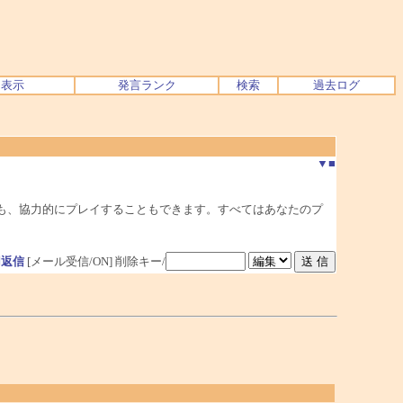
ク表示
発言ランク
検索
過去ログ
▼
■
も、協力的にプレイすることもできます。すべてはあなたのプ
用返信
[メール受信/ON]
削除キー/