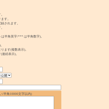
。
す。
ります。
記録されます。
す。
は半角英字/*** は半角数字)。
)。
ンクになります(複数表示)。
ます(連続表示)。
/半角10000文字以内)