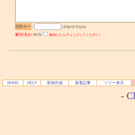
削除キー
/
(半角8文字以内)
解決済み!
BOX/
解決したらチェックしてください!
HOME
HELP
新規作成
新着記事
ツリー表示
-
Ch