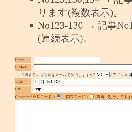
ります(複数表示)。
No123-130 → 記
(連続表示)。
Name
/
E-Mail
/
└> 関連するレス記事をメールで受信しますか?
/ アドレス
Title
/
URL
/
Comment/ 通常モード->
図表モード->
(適当に改行して下さい