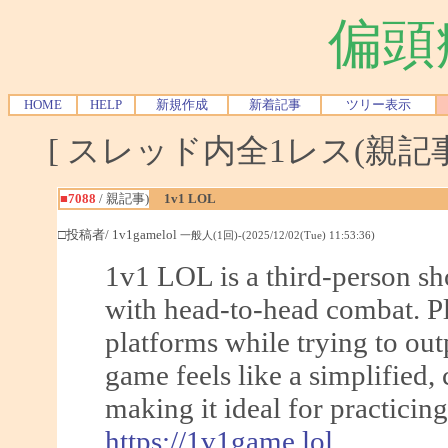
偏頭
HOME
HELP
新規作成
新着記事
ツリー表示
[ スレッド内全1レス(親記事-
■7088
/ 親記事)
1v1 LOL
□投稿者/ 1v1gamelol
一般人(1回)-(2025/12/02(Tue) 11:53:36)
1v1 LOL is a third-person sho
with head-to-head combat. Pl
platforms while trying to out
game feels like a simplified, 
making it ideal for practicing
https://1v1game.lol