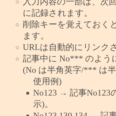
入力内容の一部は、次
に記録されます。
削除キーを覚えておく
ます。
URLは自動的にリンク
記事中に No*** の
(No は半角英字/*** は
使用例)
No123 → 記事No
示)。
No123,130,134 →