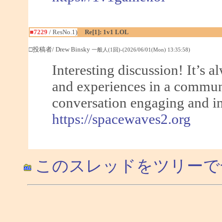
■7229
/ ResNo.1)
Re[1]: 1v1 LOL
□投稿者/ Drew Binsky
一般人(1回)-(2026/06/01(Mon) 13:35:58)
Interesting discussion! It’s a
and experiences in a communi
conversation engaging and i
https://spacewaves2.org
このスレッドをツリーで