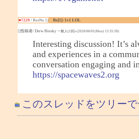
■7229
/ ResNo.1)
Re[1]: 1v1 LOL
□投稿者/ Drew Binsky
一般人(1回)-(2026/06/01(Mon) 13:35:58)
Interesting discussion! It’s a
and experiences in a communi
conversation engaging and i
https://spacewaves2.org
このスレッドをツリーで