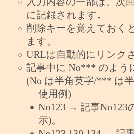
入力内容の一部は、次
に記録されます。
削除キーを覚えておく
ます。
URLは自動的にリンク
記事中に No*** の
(No は半角英字/*** は
使用例)
No123 → 記事No
示)。
No123,130,134 →