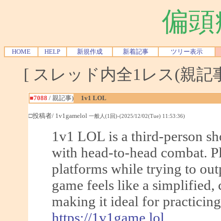
偏頭
HOME
HELP
新規作成
新着記事
ツリー表示
[ スレッド内全1レス(親記事-
■7088
/ 親記事)
1v1 LOL
□投稿者/ 1v1gamelol
一般人(1回)-(2025/12/02(Tue) 11:53:36)
1v1 LOL is a third-person sho
with head-to-head combat. Pl
platforms while trying to out
game feels like a simplified, 
making it ideal for practicing
https://1v1game.lol