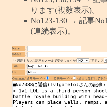
ります(複数表示)。
No123-130 → 記
(連続表示)。
Name
/
E-Mail
/
└> 関連するレス記事をメールで受信しますか?
/ アドレス
Title
/
URL
/
Comment/ 通常モード->
図表モード->
(適当に改行して下さい