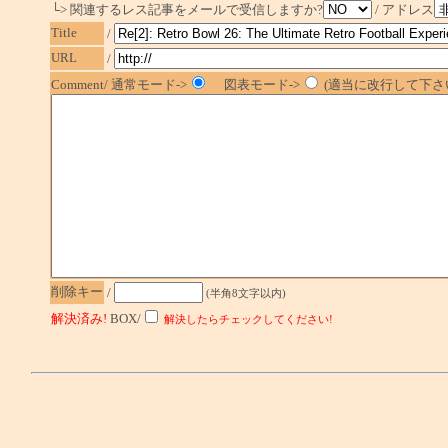
└> 関連するレス記事をメールで受信しますか?
/ アドレス
Title
/
URL
/
Comment/ 通常モード->
図表モード->
(適当に改行して下さい
削除キー
/
(半角8文字以内)
解決済み!
BOX/
解決したらチェックしてください!