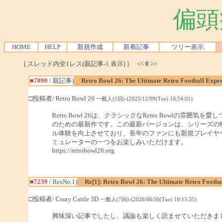
偏頭
HOME
HELP
新規作成
新着記事
ツリー表示
[ スレッド内全1レス(親記事-1 表示) ] <<
0
>>
■7090
/ 親記事)
Retro Bowl 26: The Ultimate Retro Football Expe
□投稿者/ Retro Bowl 26
一般人(1回)-(2025/12/09(Tue) 16:54:01)
Retro Bowl 26は、クラシックなRetro Bowl
のための最新作です。この最新バージョンは、シリーズの
ル体験を向上させており、長年のファンにも新規プレイヤ
ミュレーターの一つをお楽しみいただけます。
https://retrobowl26.org
■7239
/ ResNo.1)
Re[1]: Retro Bowl 26: The Ultimate Retro Footba
□投稿者/ Crazy Cattle 3D
一般人(7回)-(2026/06/30(Tue) 10:15:35)
興味深い記事でしたし、議論も楽しく読ませていただきま