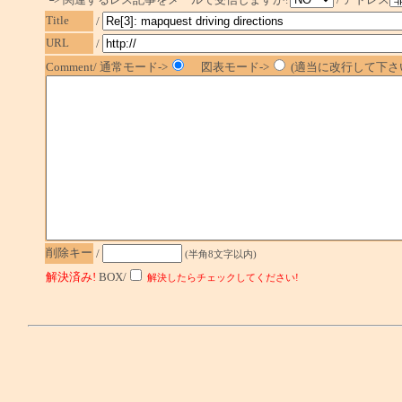
Title
/
URL
/
Comment/ 通常モード->
図表モード->
(適当に改行して下さい
削除キー
/
(半角8文字以内)
解決済み!
BOX/
解決したらチェックしてください!