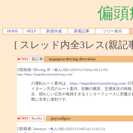
偏頭
HOME
HELP
新規作成
新着記事
ツリー表示
[ スレッド内全3レス(親記事-
■7092
/ 親記事)
mapquest driving directions
□投稿者/ Driving
＠
一般人(1回)-(2025/12/13(Sat) 00:21:05)
http://https://mapsdirectionsdriving.com/
の運転ルート案内は、
https://mapsdirectionsdriving.com/
日
イターン方式のルート案内、距離の概算、交通状況の情報
合、煩わしい広告や複雑すぎるインターフェースに邪魔さ
際に非常に便利です。
■7093
/ ResNo.1)
paywallpro
□投稿者/ Jasonyu
一般人(1回)-(2025/12/16(Tue) 13:05:21)