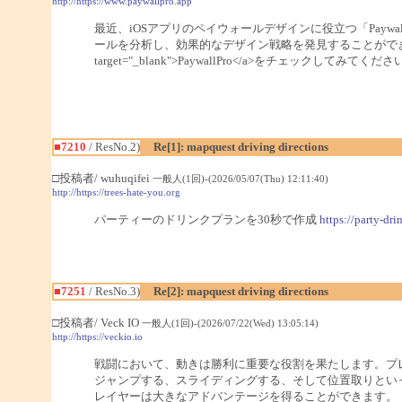
http://https://www.paywallpro.app
最近、iOSアプリのペイウォールデザインに役立つ「Paywal
ールを分析し、効果的なデザイン戦略を発見することができます
target="_blank">PaywallPro</a>をチェックしてみてくだ
■7210
/ ResNo.2)
Re[1]: mapquest driving directions
□投稿者/ wuhuqifei
一般人(1回)-(2026/05/07(Thu) 12:11:40)
http://https://trees-hate-you.org
パーティーのドリンクプランを30秒で作成
https://party-dri
■7251
/ ResNo.3)
Re[2]: mapquest driving directions
□投稿者/ Veck IO
一般人(1回)-(2026/07/22(Wed) 13:05:14)
http://https://veckio.io
戦闘において、動きは勝利に重要な役割を果たします。プ
ジャンプする、スライディングする、そして位置取りとい
レイヤーは大きなアドバンテージを得ることができます。