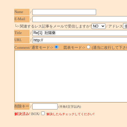
Name
/
E-Mail
/
└> 関連するレス記事をメールで受信しますか?
/ アドレス
Title
/
URL
/
Comment/ 通常モード->
図表モード->
(適当に改行して下さい
削除キー
/
(半角8文字以内)
解決済み!
BOX/
解決したらチェックしてください!