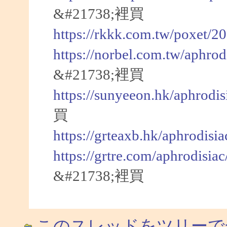
&#21738;裡買
https://rkkk.com.tw/poxet/2
https://norbel.com.tw/aphrod
&#21738;裡買
https://sunyeeon.hk/aphrodi
買
https://grteaxb.hk/aphrodisi
https://grtre.com/aphrodisia
&#21738;裡買
このスレッドをツリーで