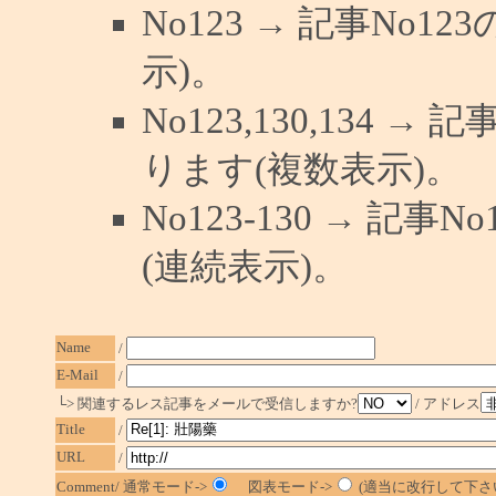
No123 → 記事No
示)。
No123,130,134 →
ります(複数表示)。
No123-130 → 記
(連続表示)。
Name
/
E-Mail
/
└> 関連するレス記事をメールで受信しますか?
/ アドレス
Title
/
URL
/
Comment/ 通常モード->
図表モード->
(適当に改行して下さい