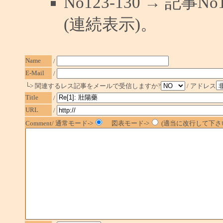
No123-130 → 記
(連続表示)。
Name
/
E-Mail
/
└> 関連するレス記事をメールで受信しますか?
/ アドレス
Title
/
URL
/
Comment/ 通常モード->
図表モード->
(適当に改行して下さい