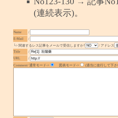
No123-130 → 記
(連続表示)。
Name
/
E-Mail
/
└> 関連するレス記事をメールで受信しますか?
/ アドレス
Title
/
URL
/
Comment/ 通常モード->
図表モード->
(適当に改行して下さい