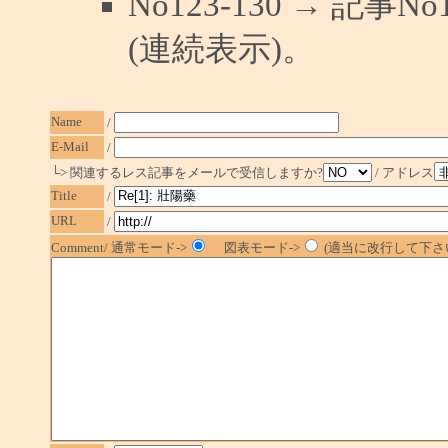
No123-130 → 記
(連続表示)。
Name
/
E-Mail
/
└> 関連するレス記事をメールで受信しますか?
/ アドレス
Title
/
URL
/
Comment/ 通常モード->
図表モード->
(適当に改行して下さい