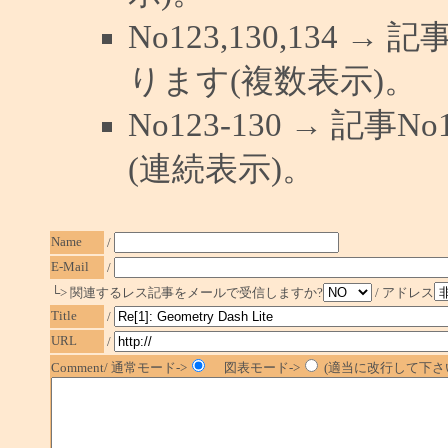
No123,130,134 →
ります(複数表示)。
No123-130 → 記
(連続表示)。
Name
/
E-Mail
/
└> 関連するレス記事をメールで受信しますか?
/ アドレス
Title
/
URL
/
Comment/ 通常モード->
図表モード->
(適当に改行して下さい