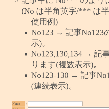
記事中に No*** の
(No は半角英字/*** は
使用例)
No123 → 記事No
示)。
No123,130,134 →
ります(複数表示)。
No123-130 → 記
(連続表示)。
Name
/