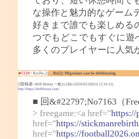
ており、短い休憩時間で
な操作と魅力的なゲーム
好きまで誰でも楽しめる
つでもどこでもすぐに遊
多くのプレイヤーに人気
■7228
/ ResNo.2)
Re[2]: Migraines can be debilitating
□投稿者/ drift frenzy
一般人(1回)-(2026/05/29(Fri) 12:16:15)
http://https://driftfrenzy.com/
■ 回&#22797;No7163（Fr
> freegame:<a href="
https:/
href="
https://stickmanrebirt
href="
https://football2026.o