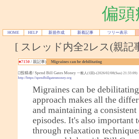
偏頭
HOME
HELP
新規作成
新着記事
ツリー表示
[ スレッド内全2レス(親記事-
■7150
/ 親記事)
Migraines can be debilitating
□投稿者/ Spend Bill Gates Money
一般人(1回)-(2026/02/08(Sun) 21:33:09)
http://https://spendbillgatesmoney.org
Migraines can be debilitating
approach makes all the differ
and maintaining a consistent
episodes. It's also important
through relaxation technique