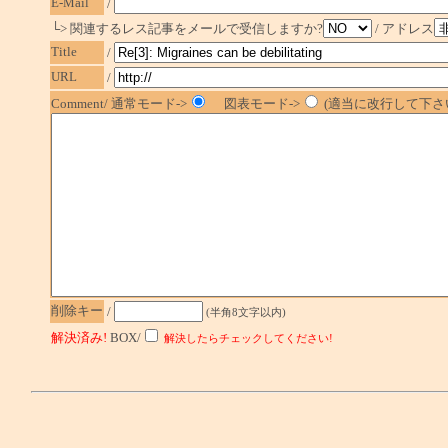
E-Mail
/
└> 関連するレス記事をメールで受信しますか?
/ アドレス
Title
/
URL
/
Comment/ 通常モード->
図表モード->
(適当に改行して下さい
削除キー
/
(半角8文字以内)
解決済み!
BOX/
解決したらチェックしてください!