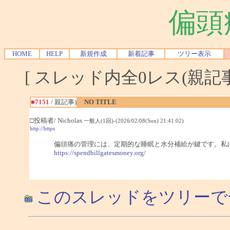
偏頭
HOME
HELP
新規作成
新着記事
ツリー表示
[ スレッド内全0レス(親記事-
■7151
/ 親記事)
NO TITLE
□投稿者/ Nicholas
一般人(1回)-(2026/02/08(Sun) 21:41:02)
http://https
偏頭痛の管理には、定期的な睡眠と水分補給が鍵です。私
https://spendbillgatesmoney.org/
このスレッドをツリーで