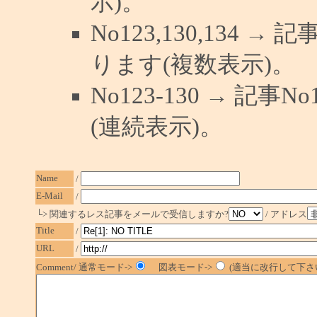
示)。
No123,130,134 →
ります(複数表示)。
No123-130 → 記
(連続表示)。
Name
/
E-Mail
/
└> 関連するレス記事をメールで受信しますか?
/ アドレス
Title
/
URL
/
Comment/ 通常モード->
図表モード->
(適当に改行して下さい