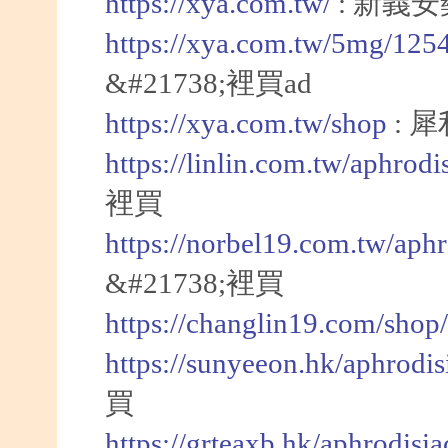
https://xya.com.tw/
: 新義
https://xya.com.tw/5mg/125
&#21738;裡買ad
https://xya.com.tw/shop
: 犀
https://linlin.com.tw/aphrod
裡買
https://norbel19.com.tw/aph
&#21738;裡買
https://changlin19.com/shop
https://sunyeeon.hk/aphrodi
買
https://grteaxb.hk/aphrodisi