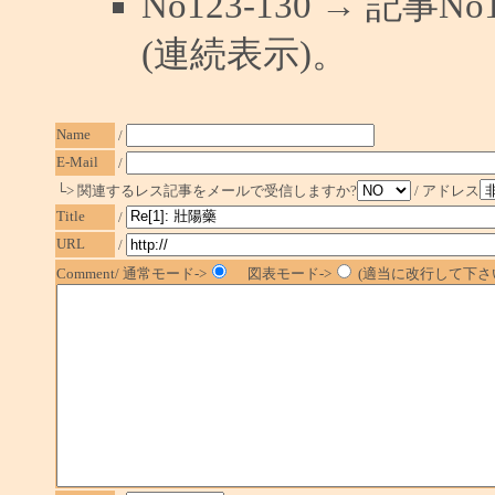
No123-130 → 記
(連続表示)。
Name
/
E-Mail
/
└> 関連するレス記事をメールで受信しますか?
/ アドレス
Title
/
URL
/
Comment/ 通常モード->
図表モード->
(適当に改行して下さい