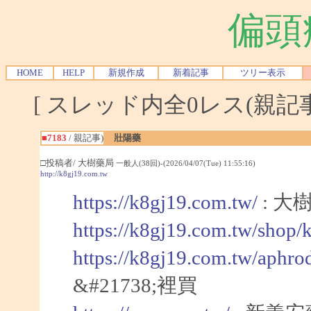
偏頭
HOME
HELP
新規作成
新着記事
ツリー表示
[ スレッド内全0レス(親記事-
■7183
/ 親記事)
壯陽藥
□投稿者/ 大樹藥局
一般人(38回)-(2026/04/07(Tue) 11:55:16)
http://k8gj19.com.tw
https://k8gj19.com.tw/
: 大
https://k8gj19.com.tw/shop/
https://k8gj19.com.tw/aphro
&#21738;裡買