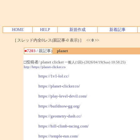
HOME
HELP
新規作成
新着記事
[ スレッド内全0レス(親記事-0 表示) ] <<
0
>>
■7203
/ 親記事)
planet
□投稿者/ planet clicker
一般人(1回)-(2026/04/19(Sun) 10:58:25)
http://https://planet-clicker.co
https://1v1-lol.cc/
https://planet-clicker.co/
https://play-level-devil.com/
https://buildnow-gg.org/
https://geometry-dash.cc/
https://hill-climb-racing.com/
https://temple-run.com/