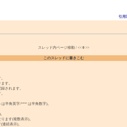
引用
スレッド内ページ移動 / <<
0
>>
このスレッドに書きこむ
。
す。
ります。
記録されます。
す。
は半角英字/*** は半角数字)。
)。
ンクになります(複数表示)。
ます(連続表示)。