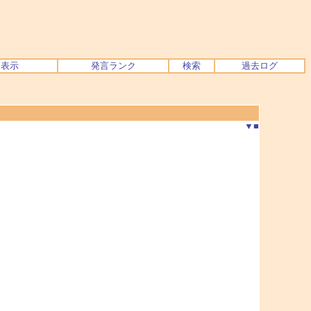
ク表示
発言ランク
検索
過去ログ
▼
■