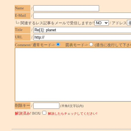
Name
/
E-Mail
/
└> 関連するレス記事をメールで受信しますか?
/ アドレス
Title
/
URL
/
Comment/ 通常モード->
図表モード->
(適当に改行して下さい
削除キー
/
(半角8文字以内)
解決済み!
BOX/
解決したらチェックしてください!