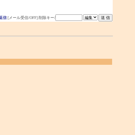
返信
[メール受信/OFF]
削除キー/