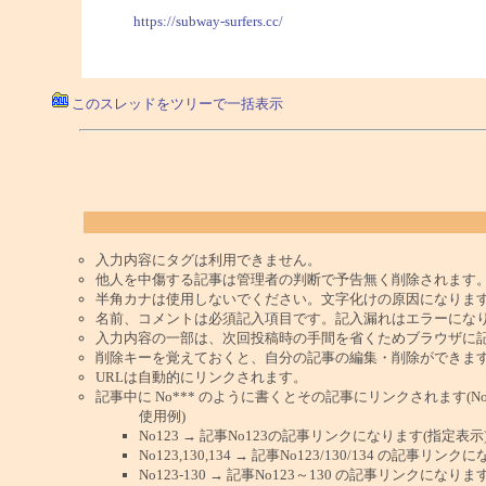
https://subway-surfers.cc/
このスレッドをツリーで一括表示
入力内容にタグは利用できません。
他人を中傷する記事は管理者の判断で予告無く削除されます
半角カナは使用しないでください。文字化けの原因になりま
名前、コメントは必須記入項目です。記入漏れはエラーにな
入力内容の一部は、次回投稿時の手間を省くためブラウザに
削除キーを覚えておくと、自分の記事の編集・削除ができま
URLは自動的にリンクされます。
記事中に No*** のように書くとその記事にリンクされます(No 
使用例)
No123 → 記事No123の記事リンクになります(指定表示
No123,130,134 → 記事No123/130/134 の記事リ
No123-130 → 記事No123～130 の記事リンクになり