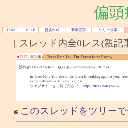
偏頭
HOME
HELP
新規作成
新着記事
ツリー表示
[ スレッド内全0レス(親記事-
■7227
/ 親記事)
Trees Hate You: The Forest Is the Enemy
□投稿者/ Daniel Siebert
一般人(1回)-(2026/05/26(Tue) 20:32:44)
In Trees Hate You, the entire forest is working against you. Tr
every path into a dangerous guess.
ウェブサイトをご覧ください：
https://trees-hateyou.io
このスレッドをツリーで