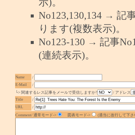
示)。
No123,130,134 →
ります(複数表示)。
No123-130 → 記
(連続表示)。
Name
/
E-Mail
/
└> 関連するレス記事をメールで受信しますか?
/ アドレス
Title
/
URL
/
Comment/ 通常モード->
図表モード->
(適当に改行して下さい