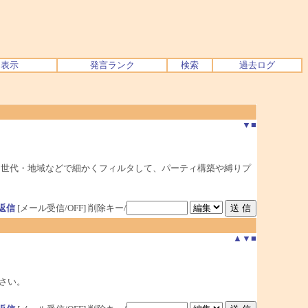
ク表示
発言ランク
検索
過去ログ
▼
■
イプ・世代・地域などで細かくフィルタして、パーティ構築や縛りプ
返信
[メール受信/OFF]
削除キー/
▲
▼
■
さい。