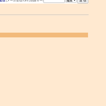
返信
[メール受信/OFF]
削除キー/