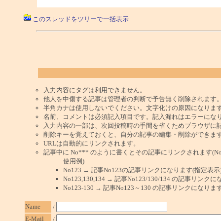
このスレッドをツリーで一括表示
入力内容にタグは利用できません。
他人を中傷する記事は管理者の判断で予告無く削除されます
半角カナは使用しないでください。文字化けの原因になりま
名前、コメントは必須記入項目です。記入漏れはエラーにな
入力内容の一部は、次回投稿時の手間を省くためブラウザに
削除キーを覚えておくと、自分の記事の編集・削除ができま
URLは自動的にリンクされます。
記事中に No*** のように書くとその記事にリンクされます(No 
使用例)
No123 → 記事No123の記事リンクになります(指定表示
No123,130,134 → 記事No123/130/134 の記事リ
No123-130 → 記事No123～130 の記事リンクになり
Name
/
E-Mail
/