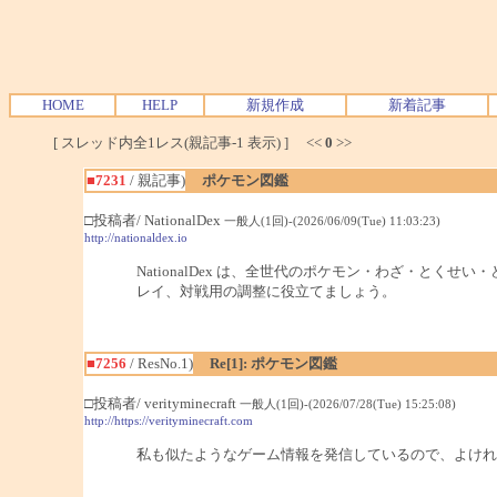
HOME
HELP
新規作成
新着記事
[ スレッド内全1レス(親記事-1 表示) ] <<
0
>>
■7231
/ 親記事)
ポケモン図鑑
□投稿者/ NationalDex
一般人(1回)-(2026/06/09(Tue) 11:03:23)
http://nationaldex.io
NationalDex は、全世代のポケモン・わざ・
レイ、対戦用の調整に役立てましょう。
■7256
/ ResNo.1)
Re[1]: ポケモン図鑑
□投稿者/ verityminecraft
一般人(1回)-(2026/07/28(Tue) 15:25:08)
http://https://verityminecraft.com
私も似たようなゲーム情報を発信しているので、よければ<a 