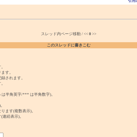
引用
スレッド内ページ移動 / <<
0
>>
このスレッドに書きこむ
。
す。
ります。
記録されます。
す。
は半角英字/*** は半角数字)。
)。
ンクになります(複数表示)。
ます(連続表示)。