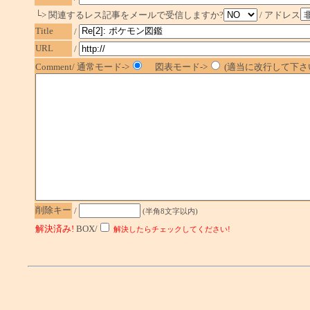
└> 関連するレス記事をメールで受信しますか?
/ アドレス
Title
/
URL
/
Comment/ 通常モード->
図表モード->
(適当に改行して下さい
削除キー
/
(半角8文字以内)
解決済み!
BOX/
解決したらチェックしてください!