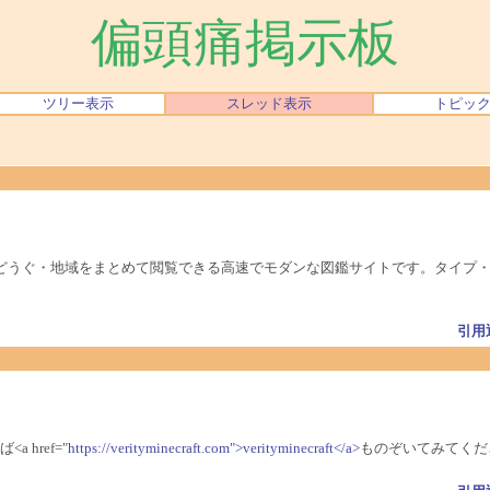
偏頭痛掲示板
ツリー表示
スレッド表示
トピッ
とくせい・どうぐ・地域をまとめて閲覧できる高速でモダンな図鑑サイトです。タ
引用
href="
https://verityminecraft.com">verityminecraft</a>
ものぞいてみてくだ