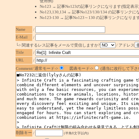
使用例)
No123 → 記事No123の記事リンクになります(指定表示
No123,130,134 → 記事No123/130/134 の記事リ
No123-130 → 記事No123～130 の記事リンクになり
Name
/
E-Mail
/
└> 関連するレス記事をメールで受信しますか?
/ アドレス
Title
/
URL
/
Comment/ 通常モード->
図表モード->
(適当に改行して下さい
削除キー
/
(半角8文字以内)