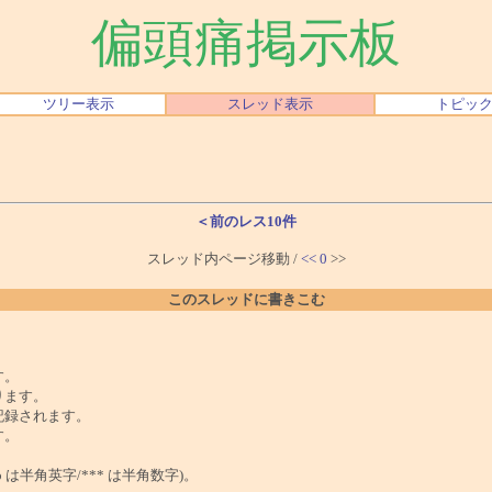
偏頭痛掲示板
ツリー表示
スレッド表示
トピッ
＜前のレス10件
スレッド内ページ移動 /
<<
0
>>
このスレッドに書きこむ
。
す。
ります。
記録されます。
す。
は半角英字/*** は半角数字)。