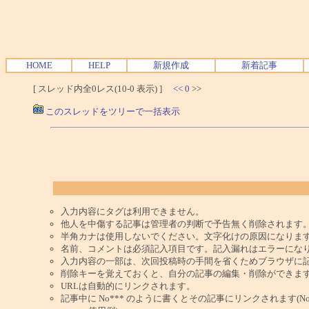
HOME
HELP
新規作成
新着記事
[ スレッド内全0レス(10-0 表示) ]
<<
0
>>
このスレッドをツリーで一括表示
入力内容にタグは利用できません。
他人を中傷する記事は管理者の判断で予告無く削除されます
半角カナは使用しないでください。文字化けの原因になりま
名前、コメントは必須記入項目です。記入漏れはエラーにな
入力内容の一部は、次回投稿時の手間を省くためブラウザに
削除キーを覚えておくと、自分の記事の編集・削除ができま
URLは自動的にリンクされます。
記事中に No*** のように書くとその記事にリンクされます(No 