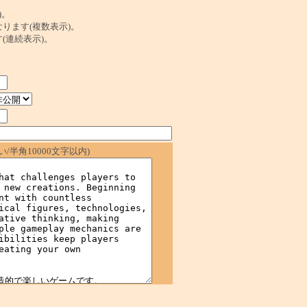
)。
ンクになります(複数表示)。
ます(連続表示)。
/半角10000文字以内)