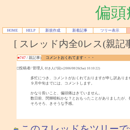
偏頭
HOME
HELP
新規作成
新着記事
ツリー表示
[ スレッド内全0レス(親記事-
■747
/ 親記事)
コメントおくれてます・・・
□投稿者/ 管理人
付き人(7回)-(2006/08/26(Sat) 10:10:22)
多忙につき、コメントがおくれておりますが申し訳ありま
９月中旬までには、コメントします。
かなり長いこと、偏頭痛はきていません。
数日前、閃輝暗転かな？とおもったことがありましたが、
そろそろ、きそうな予感。
このスレッドをツリーで