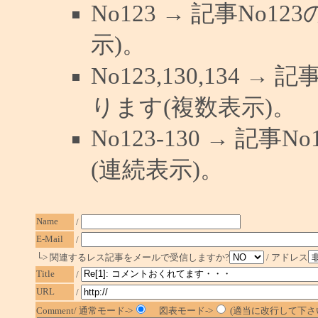
No123 → 記事No
示)。
No123,130,134 →
ります(複数表示)。
No123-130 → 記
(連続表示)。
Name
/
E-Mail
/
└> 関連するレス記事をメールで受信しますか?
/ アドレス
Title
/
URL
/
Comment/ 通常モード->
図表モード->
(適当に改行して下さい