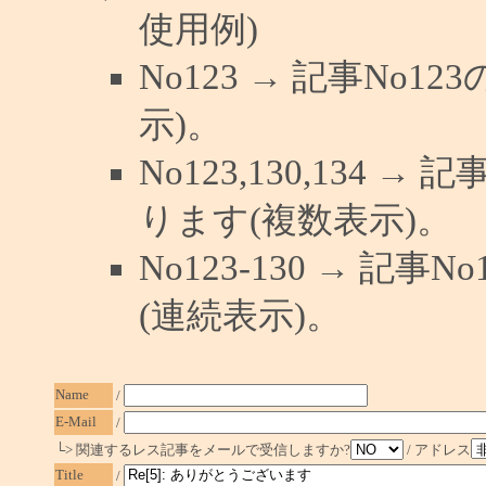
使用例)
No123 → 記事No
示)。
No123,130,134 →
ります(複数表示)。
No123-130 → 記
(連続表示)。
Name
/
E-Mail
/
└> 関連するレス記事をメールで受信しますか?
/ アドレス
Title
/