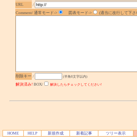
URL
/
Comment/ 通常モード->
図表モード->
(適当に改行して下さい
削除キー
/
(半角8文字以内)
解決済み!
BOX/
解決したらチェックしてください!
HOME
HELP
新規作成
新着記事
ツリー表示