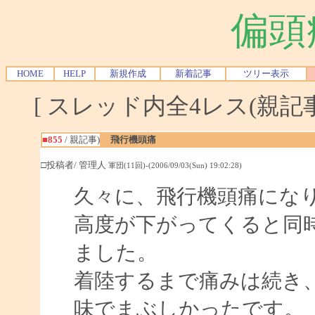
偏頭
HOME
HELP
新規作成
新着記事
ツリー表示
[ スレッド内全4レス(親記事-
■855
/ 親記事)
飛行機頭痛
□投稿者/ 管理人
軍団(11回)-(2006/09/03(Sun) 19:02:28)
久々に、飛行機頭痛にな
高度が下がってくると同
ました。
着陸するまで痛みは続き
味でまぶしかったです。