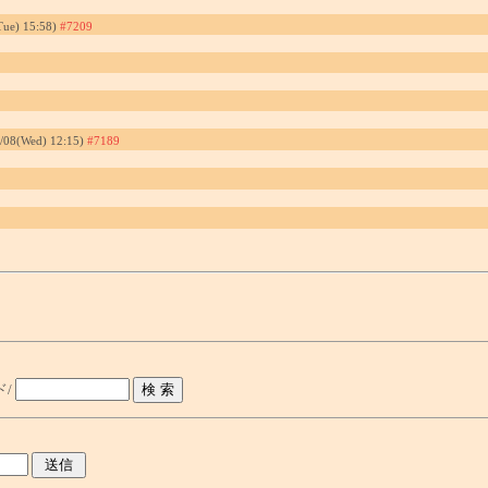
Tue) 15:58)
#7209
4/08(Wed) 12:15)
#7189
ド/