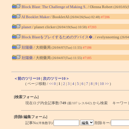
Block Blast: The Challenge of Making S..
/ Olenna Robert
(26/05/05(
AI Booklet Maker
/ BookletAI
(26/04/26(Sun) 02:48)
#7206
planet
/ planet clicker
(26/04/19(Sun) 10:58)
#7203
Block Blastをプレイするためのデバイス�..
/ evelynnotting
(26/0
壯陽藥
/ 大樹藥局
(26/04/07(Tue) 11:55)
#7186
壯陽藥
/ 大樹藥局
(26/04/07(Tue) 11:55)
#7185
＜前のツリー10
|
次のツリー10＞
( ページ移動 /
<<
0
|
1
|
2
|
3
|
4
|
5
|
6
|
7
|
8
|
9
|
10
>>
)
[検索フォーム]
現在ログ内全記事数/
749
から検索 キーワー
(親/107 レス/642)
[削除/編集フォーム]
記事No
/
削除キー/
(半角数字)