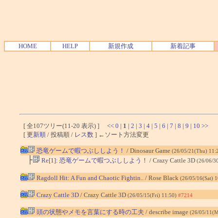
HOME
HELP
新規作成
新着記事
[ 全107ツリー(11-20 表示) ]
<<
0
|
1
|
2
|
3
|
4
|
5
|
6
|
7
|
8
|
9
|
10
>>
[
更新順
/ 投稿順 /
レス数
] ←ソート方法変更
恐竜ゲームで暇つぶししよう！
/ Dinosaur Game
(26/05/21(Thu) 11:
├
Re[1]: 恐竜ゲームで暇つぶししよう！
/ Crazy Cattle 3D
(26/06/3
Ragdoll Hit: A Fun and Chaotic Fightin..
/ Rose Black
(26/05/16(Sat) 
Crazy Cattle 3D
/ Crazy Cattle 3D
(26/05/15(Fri) 11:50)
#7214
頭の状態やメモを言葉にする時の工夫
/ describe image
(26/05/11(