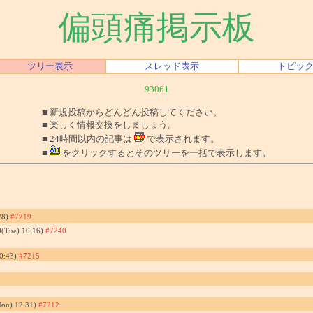
偏頭痛掲示板
ツリー表示
スレッド表示
トピッ
93061
■ 新規投稿からどんどん投稿してください。
■ 楽しく情報交換をしましょう。
■ 24時間以内の記事は
で表示されます。
■
をクリックするとそのツリーを一括で表示します。
28)
#7219
0(Tue) 10:16)
#7240
10:43)
#7215
Mon) 12:31)
#7212