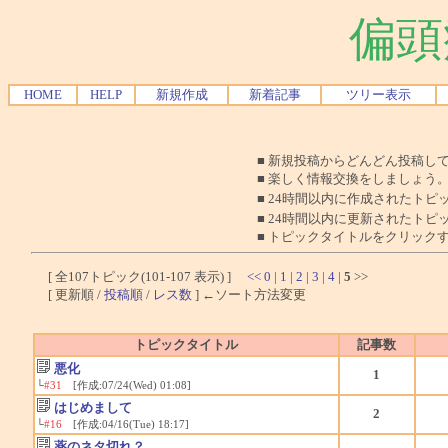
偏頭
HOME
HELP
新規作成
新着記事
ツリー表示
■ 新規投稿からどんどん投稿し
■ 楽しく情報交換をしましょう
■ 24時間以内に作成されたトピ
■ 24時間以内に更新されたトピ
■ トピックタイトルをクリック
[ 全107トピック(101-107 表示) ]
<<
0
|
1
|
2
|
3
|
4
|
5
>>
[ 更新順 /
投稿順
/
レス数
] ←ソート方法変更
トピックタイトル
記事数
悪化
1
└
#31
[作成:07/24(Wed) 01:08]
はじめまして
2
└
#16
[作成:04/16(Tue) 18:17]
薬のネタ切れ？