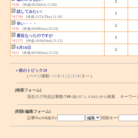
1
└
#38
[作成:09/20(Fri) 11:50]
試してみたい!
1
└
#2709
[作成:12/21(Thu) 11:16]
辛い・・・
2
└
#36
[作成:09/08(Sun) 03:23]
最近なったのですが
3
└
#1375
[作成:10/04(Wed) 21:12]
6月10日
2
└
#25
[作成:06/16(Sun) 21:25]
＜前のトピック20
( ページ移動 /
<<
0
|
1
|
2
|
3
|
4
|
5
>> )
[検索フォーム]
現在ログ内全記事数/
749
から検索 キーワー
(親/107 レス/642)
[削除/編集フォーム]
記事No
/
削除キー/
(半角数字)