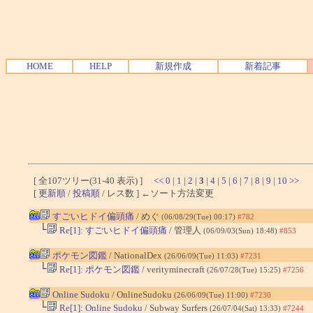
HOME
HELP
新規作成
新着記事
[ 全107ツリー(31-40 表示) ]
<<
0
|
1
|
2
|
3
|
4
|
5
|
6
|
7
|
8
|
9
|
10
>>
[
更新順
/
投稿順
/ レス数 ] ←ソート方法変更
すごいヒドイ偏頭痛
/ めぐ
(06/08/29(Tue) 00:17)
#782
└
Re[1]: すごいヒドイ偏頭痛
/ 管理人
(06/09/03(Sun) 18:48)
#853
ポケモン図鑑
/ NationalDex
(26/06/09(Tue) 11:03)
#7231
└
Re[1]: ポケモン図鑑
/ verityminecraft
(26/07/28(Tue) 15:25)
#7256
Online Sudoku
/ OnlineSudoku
(26/06/09(Tue) 11:00)
#7230
└
Re[1]: Online Sudoku
/ Subway Surfers
(26/07/04(Sat) 13:33)
#7244