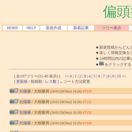
偏頭
HOME
HELP
新規作成
新着記事
ツリー表示
■ 新規投稿からど
■ 楽しく情報交換を
■ 24時間以内の記事
■
をクリックする
[ 全107ツリー(31-40 表示) ]
<<
0
|
1
|
2
|
3
|
4
|
5
|
6
|
7
|
8
|
9
|
10
>>
[
更新順
/ 投稿順 /
レス数
] ←ソート方法変更
壯陽藥
/ 大樹藥局
(26/01/28(Wed) 16:26)
#7133
壯陽藥
/ 大樹藥局
(26/01/28(Wed) 16:26)
#7132
壯陽藥
/ 大樹藥局
(26/01/28(Wed) 16:26)
#7131
壯陽藥
/ 大樹藥局
(26/01/28(Wed) 16:25)
#7130