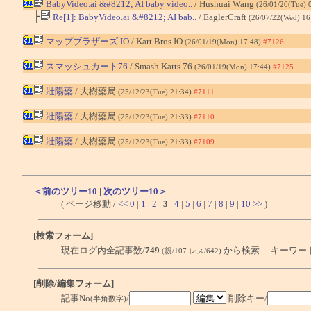
BabyVideo.ai &#8212; AI baby video..
/ Hushuai Wang
(26/01/20(Tue) 
├
Re[1]: BabyVideo.ai &#8212; AI bab..
/ EaglerCraft
(26/07/22(Wed) 16
マップブラザーズ IO
/ Kart Bros IO
(26/01/19(Mon) 17:48)
#7126
スマッシュカート76
/ Smash Karts 76
(26/01/19(Mon) 17:44)
#7125
壯陽藥
/ 大樹藥局
(25/12/23(Tue) 21:34)
#7111
壯陽藥
/ 大樹藥局
(25/12/23(Tue) 21:33)
#7110
壯陽藥
/ 大樹藥局
(25/12/23(Tue) 21:33)
#7109
＜前のツリー10
|
次のツリー10＞
( ページ移動 /
<<
0
|
1
|
2
|
3
|
4
|
5
|
6
|
7
|
8
|
9
|
10
>>
)
[検索フォーム]
現在ログ内全記事数/
749
から検索 キーワー
(親/107 レス/642)
[削除/編集フォーム]
記事No
/
削除キー/
(半角数字)