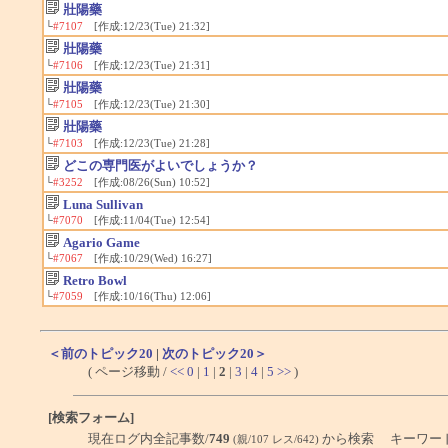
壯陽藥
└
#7107
[作成:12/23(Tue) 21:32]
壯陽藥
└
#7106
[作成:12/23(Tue) 21:31]
壯陽藥
└
#7105
[作成:12/23(Tue) 21:30]
壯陽藥
└
#7103
[作成:12/23(Tue) 21:28]
どこの専門医がよいでしょうか？
└
#3252
[作成:08/26(Sun) 10:52]
Luna Sullivan
└
#7070
[作成:11/04(Tue) 12:54]
Agario Game
└
#7067
[作成:10/29(Wed) 16:27]
Retro Bowl
└
#7059
[作成:10/16(Thu) 12:06]
＜前のトピック20
|
次のトピック20＞
( ページ移動 /
<<
0
|
1
|
2
|
3
|
4
|
5
>>
)
[検索フォーム]
現在ログ内全記事数/
749
から検索 キーワー
(親/107 レス/642)