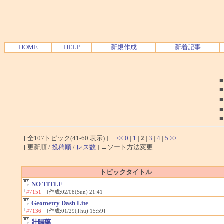
HOME
HELP
新規作成
新着記事
[ 全107トピック(41-60 表示) ]
<<
0
|
1
|
2
|
3
|
4
|
5
>>
[ 更新順 /
投稿順
/
レス数
] ←ソート方法変更
トピックタイトル
NO TITLE
└
#7151
[作成:02/08(Sun) 21:41]
Geometry Dash Lite
└
#7136
[作成:01/29(Thu) 15:59]
壯陽藥