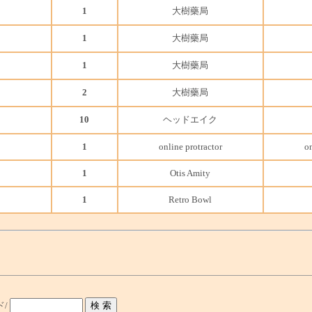
1
大樹藥局
1
大樹藥局
1
大樹藥局
2
大樹藥局
10
ヘッドエイク
1
online protractor
on
1
Otis Amity
1
Retro Bowl
ド/