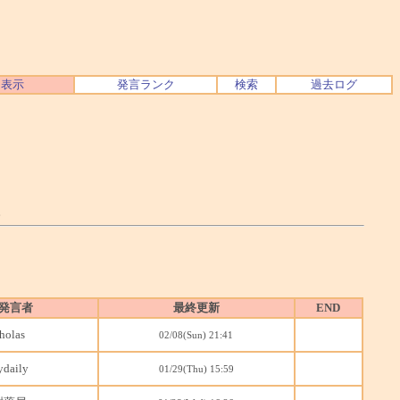
ク表示
発言ランク
検索
過去ログ
。
発言者
最終更新
END
holas
02/08(Sun) 21:41
ydaily
01/29(Thu) 15:59