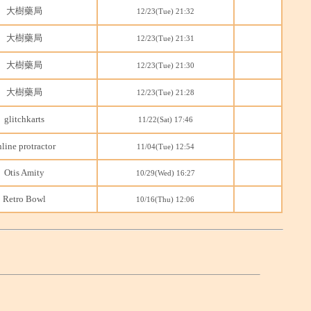
大樹藥局
12/23(Tue) 21:32
大樹藥局
12/23(Tue) 21:31
大樹藥局
12/23(Tue) 21:30
大樹藥局
12/23(Tue) 21:28
glitchkarts
11/22(Sat) 17:46
line protractor
11/04(Tue) 12:54
Otis Amity
10/29(Wed) 16:27
Retro Bowl
10/16(Thu) 12:06