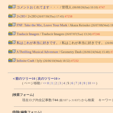
コメントおくれてます・・・
/ 管理人
(06/08/26(Sat) 10:10)
#747
2v2IO
/ 2v2IO
(26/07/30(Thu) 17:45)
#7258
FNF: Take the Mic, Leave Your Mark
/ Akaza Keisuke
(26/07/08(Wed) 1
Traducir Imagen
/ Traducir Imagen
(26/07/07(Tue) 13:24)
#7246
私はこれが本当に好きです。
/ 私はこれが本当に好きです。
(26/06
A Thrilling Musical Adventure
/ Geometry Dash
(26/06/24(Wed) 15:48)
#
Infinite Craft
/ lyly
(26/06/10(Wed) 18:52)
#7232
＜前のツリー10
|
次のツリー10＞
( ページ移動 /
<<
0
|
1
|
2
|
3
|
4
|
5
|
6
|
7
|
8
|
9
|
10
>>
)
[検索フォーム]
現在ログ内全記事数/
744
から検索 キーワー
(親/107 レス/637)
[削除/編集フォーム]