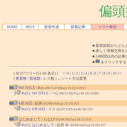
偏頭
HOME
HELP
新規作成
新着記事
ツリー表示
■ 新規投稿からど
■ 楽しく情報交換を
■ 24時間以内の記事
■
をクリックする
[ 全107ツリー(51-60 表示) ]
<<
0
|
1
|
2
|
3
|
4
|
5
|
6
|
7
|
8
|
9
|
10
>>
[
更新順
/
投稿順
/ レス数 ] ←ソート方法変更
NO TITLE
/ Boy
(06/11/27(Mon) 23:12)
#2663
├
Re[1]: NO TITLE
/ 一心
(06/11/28(Tue) 00:19)
#2666
6月10日
/ 紀井
(02/06/16(Sun) 21:25)
#25
└
Re[1]: 6月10日
/ リス
(02/07/23(Tue) 00:36)
#29
はじめまして
/ たなぴ
(02/04/16(Tue) 18:17)
#16
└
Re[1]: はじめまして
/ 紀井
＠
(02/04/16(Tue) 19:45)
#17