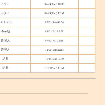
メグミ
07/23(Thu) 18:03
メグミ
07/23(Thu) 17:51
ＥＣＨＯＳ
05/31(Sat) 09:54
ゆか姫
02/01(Fri) 08:56
管理人
07/13(Fri) 22:58
管理人
12/09(Sat) 22:15
紀井
10/19(Sat) 12:59
紀井
07/21(Sun) 11:51