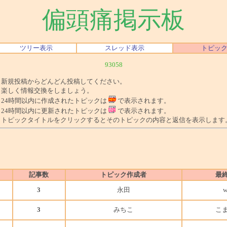
偏頭痛掲示板
ツリー表示
スレッド表示
トピッ
93058
■ 新規投稿からどんどん投稿してください。
■ 楽しく情報交換をしましょう。
■ 24時間以内に作成されたトピックは
で表示されます。
■ 24時間以内に更新されたトピックは
で表示されます。
■ トピックタイトルをクリックするとそのトピックの内容と返信を表示します
記事数
トピック作成者
最
3
永田
w
3
みちこ
こ