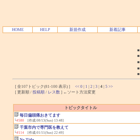
HOME
HELP
新規作成
新着記事
[ 全107トピック(81-100 表示) ]
<<
0
|
1
|
2
|
3
|
4
|
5
>>
[ 更新順 /
投稿順
/
レス数
] ←ソート方法変更
トピックタイトル
毎日偏頭痛おきてます
└
#580
[作成:08/13(Sun) 13:48]
千葉市内で専門医を教えて
└
#114
[作成:01/11(Sun) 22:49]
No Title