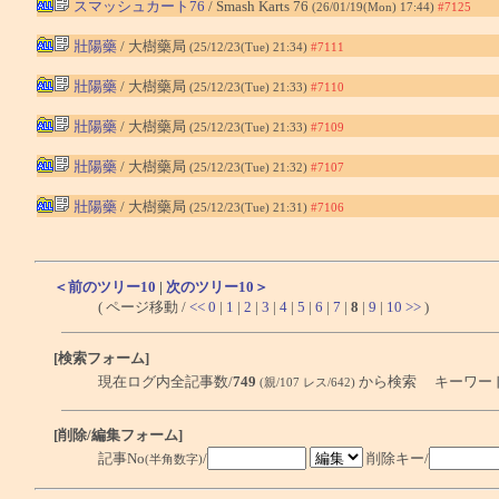
スマッシュカート76
/ Smash Karts 76
(26/01/19(Mon) 17:44)
#7125
壯陽藥
/ 大樹藥局
(25/12/23(Tue) 21:34)
#7111
壯陽藥
/ 大樹藥局
(25/12/23(Tue) 21:33)
#7110
壯陽藥
/ 大樹藥局
(25/12/23(Tue) 21:33)
#7109
壯陽藥
/ 大樹藥局
(25/12/23(Tue) 21:32)
#7107
壯陽藥
/ 大樹藥局
(25/12/23(Tue) 21:31)
#7106
＜前のツリー10
|
次のツリー10＞
( ページ移動 /
<<
0
|
1
|
2
|
3
|
4
|
5
|
6
|
7
|
8
|
9
|
10
>>
)
[検索フォーム]
現在ログ内全記事数/
749
から検索 キーワー
(親/107 レス/642)
[削除/編集フォーム]
記事No
/
削除キー/
(半角数字)