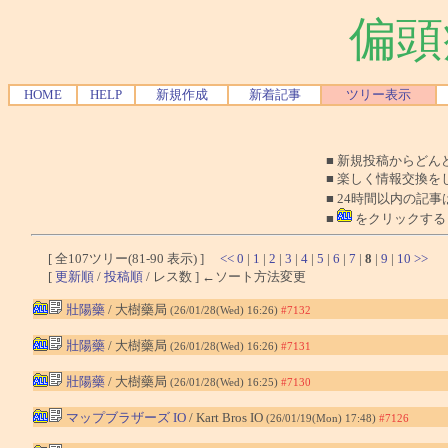
偏頭
HOME
HELP
新規作成
新着記事
ツリー表示
■ 新規投稿からど
■ 楽しく情報交換を
■ 24時間以内の記事
■
をクリックする
[ 全107ツリー(81-90 表示) ]
<<
0
|
1
|
2
|
3
|
4
|
5
|
6
|
7
|
8
|
9
|
10
>>
[
更新順
/
投稿順
/ レス数 ] ←ソート方法変更
壯陽藥
/ 大樹藥局
(26/01/28(Wed) 16:26)
#7132
壯陽藥
/ 大樹藥局
(26/01/28(Wed) 16:26)
#7131
壯陽藥
/ 大樹藥局
(26/01/28(Wed) 16:25)
#7130
マップブラザーズ IO
/ Kart Bros IO
(26/01/19(Mon) 17:48)
#7126