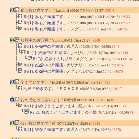
私も片頭痛です。
/ kasahili
(08/01/07(Mon) 23:57)
#3543
├
Re[1]: 私も片頭痛です。
/ nakajima
(08/04/15(Tue) 20:45)
#3953
├
Re[1]: 私も片頭痛です。
/ nakajima
(08/04/15(Tue) 20:41)
#3952
└
Re[1]: 私も片頭痛です。
/ メグミ
(09/07/23(Thu) 18:03)
#4675
妊娠中の片頭痛
/ YO
(06/05/11(Thu) 21:27)
#146
├
Re[1]: 妊娠中の片頭痛
/ 管理人
(06/05/13(Sat) 09:56)
#148
│└
Re[2]: 妊娠中の片頭痛
/ もっぴぃ
(06/05/18(Thu) 00:24)
#149
│ └
Re[3]: 妊娠中の片頭痛
/ メグミ
(09/07/23(Thu) 17:51)
#4674
├
Re[1]: 妊娠中の片頭痛
/ ナリナリ
(06/05/23(Tue) 12:37)
#157
└
Re[1]: 妊娠中の片頭痛
/ メグミ
(09/07/23(Thu) 17:40)
#4673
全く同じです。
/ ECHOS
(08/05/26(Mon) 11:42)
#4011
└
記述の続きです。
/ ＥＣＨＯＳ
(08/05/31(Sat) 09:54)
#4017
おめでとうございます
/ ゆか姫
(02/01/24(Thu) 15:16)
#7
└
Re[1]: おめでとうございます
/ 紀井
＠
(02/01/25(Fri) 09:06)
#8
└
Re[2]: おめでとうございます
/ ゆか姫
(02/02/01(Fri) 08:56)
#9
彼が片頭痛です
/ 蓮
(07/03/22(Thu) 22:01)
#2920
└
Re[1]: 彼が片頭痛です
/ 管理人
(07/07/13(Fri) 22:58)
#3178