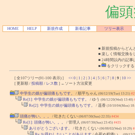
偏頭
HOME
HELP
新規作成
新着記事
ツリー表示
■ 新規投稿からど
■ 楽しく情報交換を
■ 24時間以内の記事
■
をクリックする
[ 全107ツリー(91-100 表示) ]
<<
0
|
1
|
2
|
3
|
4
|
5
|
6
|
7
|
8
|
9
|
10
>>
[ 更新順 /
投稿順
/
レス数
] ←ソート方法変更
中学生の娘が偏頭痛もちです。
/ 順平ちゃん
(06/12/19(Tue) 13:21)
#2
└
Re[1]: 中学生の娘が偏頭痛もちです。
/ ゆう
(06/12/20(Wed) 13:40)
└
Re[2]: 中学生の娘が偏頭痛もちです。
/ 遥香
(10/10/04(Mon) 18
頭痛が怖い。。。
/ 吐きたくない
(06/07/30(Sun) 22:35)
#434
└
Re[1]: 頭痛が怖い。。。
/ 管理人
(06/07/30(Sun) 23:45)
#435
└
ありがとうございます。
/ 吐きたくない
(06/08/02(Wed) 10:29)
#
└
Re:お尋ねしたいことがあります
/ 今死ぬ程痛い…
(09/12/