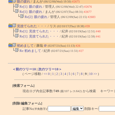
眼の疲れ
/ まんが
(06/12/06(Wed) 19:50)
#2675
├
Re[1]: 眼の疲れ
/ 管理人
(06/12/06(Wed) 22:47)
#2676
└
Re[1]: 眼の疲れ
/ まんが
(06/12/07(Thu) 08:31)
#2677
└
Re[2]: 眼の疲れ
/ 管理人
(06/12/09(Sat) 22:15)
#2683
見捨てられた・・・
/ リス
(02/10/17(Thu) 18:38)
#39
├
Re[1]: 見捨てられた・・・
/ 紀井
(02/10/19(Sat) 12:51)
#40
└
Re[1]: 見捨てられた・・・
/ 紀井
(02/10/19(Sat) 12:59)
#41
初めまして
/ 康哉
＠
(02/07/21(Sun) 11:13)
#26
└
Re:初めまして
/ 紀井
(02/07/21(Sun) 11:51)
#27
＜前のツリー10
|
次のツリー10＞
( ページ移動 /
<<
0
|
1
|
2
|
3
|
4
|
5
|
6
|
7
|
8
|
9
|
10
>>
)
[検索フォーム]
現在ログ内全記事数/
749
から検索 キーワー
(親/107 レス/642)
[削除/編集フォーム]
記事No
/
削除キー/
(半角数字)