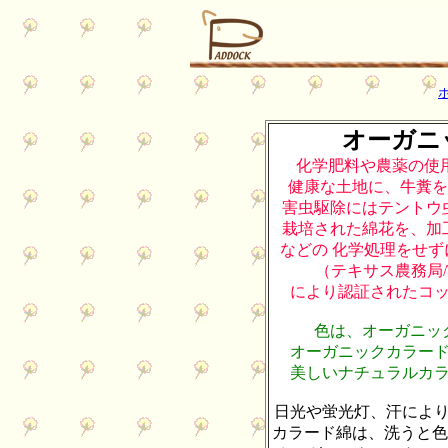
オーガニ
化学肥料や農薬の使
健康な土地に、牛糞
害虫駆除にはテントウ
栽培された綿花を、加
などの 化学処理
（テキサス農務局/Texas 
により認証され
色は、オーガニッ
オーガニックカラー
美しいナチュ
日光や蛍光灯、汗によ
カラード綿は、洗うと