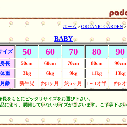
ホーム
＞
ORGANIC GARDEN
BABY
50
60
70
80
90
サイズ
50cm
60cm
70cm
80cm
90cm
身長
3kg
6kg
9kg
11kg
13kg
体重
月齢
新生児
約3ヶ月
約6ヶ月
1～1才半
約2才
身長をもとにピッタリサイズをお選び下さ
品により、展開していないサイズがございます。ご了承下さい