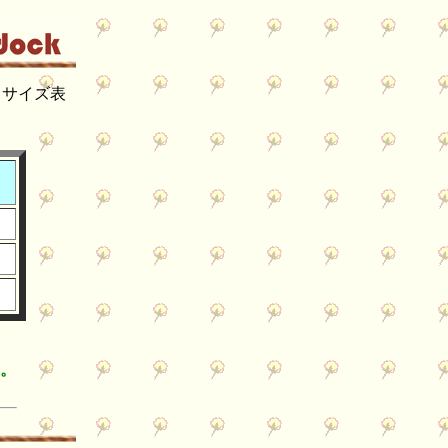
＞サイズ表
い。
。