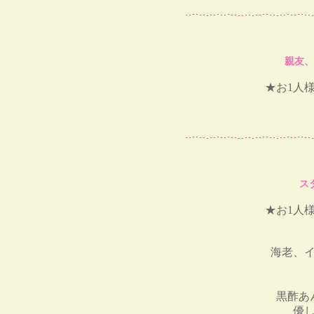
親友、
★お1人様
ス
★お1人様
海老、
黒酢あ
優