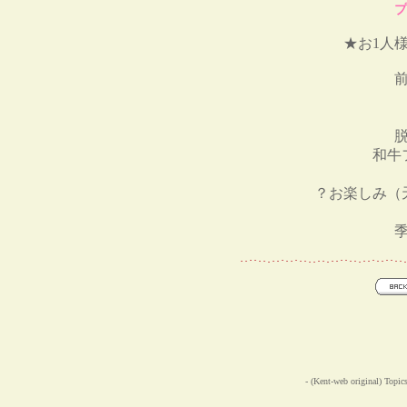
プ
★お1人様
和牛
？お楽しみ（
- (Kent-web original) Topic