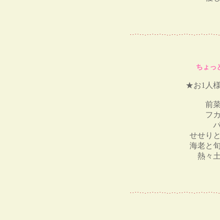
ちょっ
★お1人様
前
フ
せせり
海老と
熱々