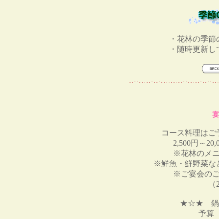
・花林の季節
・随時更新し
宴
コース料理はご
2,500円～
※花林のメ
※鮮魚・鮮野菜な
※ご宴会の
（2名
★☆★ 鍋
予算 3