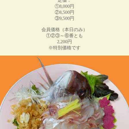
定価：
①8,000円
②8,500円
③9,500円
会員価格（本日のみ）
①②③～⑥番とも
2,200円
※特別価格です