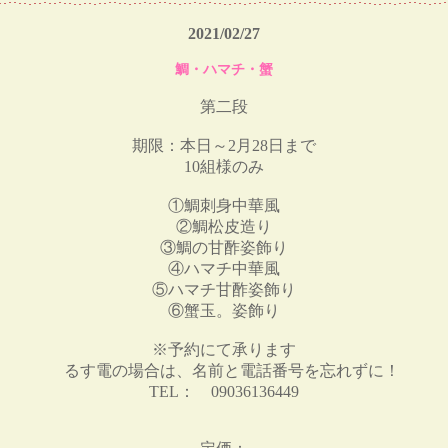
2021/02/27
鯛・ハマチ・蟹
第二段
期限：本日～2月28日まで
10組様のみ
①鯛刺身中華風
②鯛松皮造り
③鯛の甘酢姿飾り
④ハマチ中華風
⑤ハマチ甘酢姿飾り
⑥蟹玉。姿飾り
※予約にて承ります
るす電の場合は、名前と電話番号を忘れずに！
TEL： 09036136449