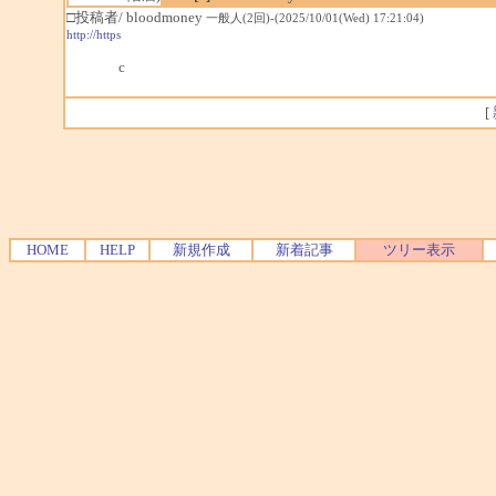
□投稿者/ bloodmoney
一般人(2回)-(2025/10/01(Wed) 17:21:04)
http://https
c
[
HOME
HELP
新規作成
新着記事
ツリー表示