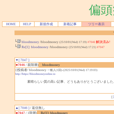
偏頭
HOME
HELP
新規作成
新着記事
ツリー表示
└
bloodmoney
/bloodmoney
解決済み!
(25/10/01(Wed) 17:19)
#7046
└
Re[1]: bloodmoney
/bloodmoney
(25/10/01(Wed) 17:21)
#7047
▼[ 7047 ]
■7046
/ 親階層)
bloodmoney
□投稿者/ bloodmoney
一般人(1回)-(2025/10/01(Wed) 17:19:03)
http://https://bloodmoneyonline.io
素晴らしい質の高い記事、どうもありがとうございました
[
▲[ 7046 ]
/ 返信無し
■7047
/ 1階層)
Re[1]: bloodmoney