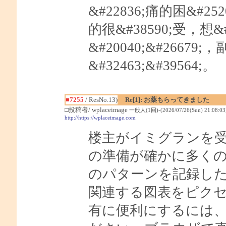
&#22836;痛的困&#2520
的很&#38590;受，想&#
&#20040;&#2667
&#32463;&#39564;。
■7255
/ ResNo.13)
Re[1]: お薬もらってきました
□投稿者/ wplaceimage
一般人(1回)-(2026/07/26(Sun) 21:08:03
http://https://wplaceimage.com
楼主がイミグランを
の準備が確かに多く
のパターンを記録し
関連する図表をピク
有に便利にするには