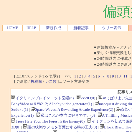
偏頭
HOME
HELP
新規作成
新着記事
ツリー表示
■ 新規投稿からどん
■ 楽しく情報交換を
■ 24時間以内に作成
■ 24時間以内に更新
[ 全107スレッド(1-5 表示) ] <<
0
|
1
|
2
|
3
|
4
|
5
|
6
|
7
|
8
|
9
|
10
|
11
|
[ 更新順 /
投稿順
/
レス数
]←ソート方法変更
記事リ
イタリアンブレインロット図鑑(6)
|
2v2IO(0)
|
やっぱりよい先生
BabyVideo.ai &#8212; AI baby video generator(1)
|
mapquest driving dir
Sudoku(1)
|
Space Waves: A Rewarding Arcade Experience(2)
|
恐竜ゲ
Experience(1)
|
私はこれが本当に好きです。(0)
|
A Thrilling Musica
Trees Hate You: The Forest Is the Enemy(0)
|
イミグランを初めて服用
3D(0)
|
頭の状態やメモを言葉にする時の工夫(0)
|
Block Blast: The