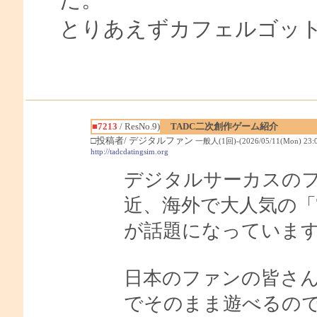
とりあえずカフェルゴッ
■7213
/ ResNo.9)
TADC二次創作ゲーム紹介
□投稿者/ デジタルファン
一般人(1回)-(2026/05/11(Mon) 23:0
http://tadcdatingsim.org
デジタルサーカスの
近、海外で大人気の「TA
が話題になっていま
日本のファンの皆さ
でそのまま遊べるの