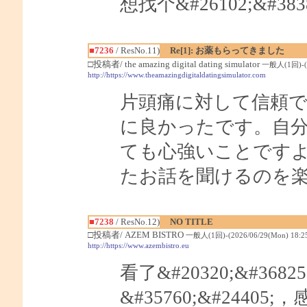
想找个&#26102;&#3
■7236
/ ResNo.11)
Re[1]: お薬もらってきました
□投稿者/ the amazing digital dating simulator
一般人(1回)-(20
http://https://www.theamazingdigitaldatingsimulator.com
片頭痛に対して信頼
に良かったです。自
ても心強いことです
たお話を聞けるのを
■7238
/ ResNo.12)
NO TITLE
□投稿者/ AZEM BISTRO
一般人(1回)-(2026/06/29(Mon) 18:25
http://https://www.azembistro.eu
看了&#20320;&#3682
&#35760;&#24405