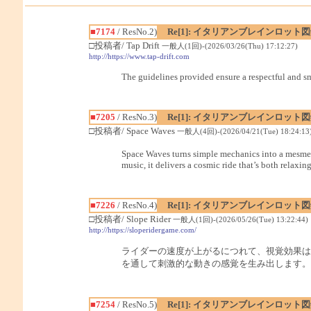
■7174
/ ResNo.2)
Re[1]: イタリアンブレインロット
□投稿者/ Tap Drift
一般人(1回)-(2026/03/26(Thu) 17:12:27)
http://https://www.tap-drift.com
The guidelines provided ensure a respectful and s
■7205
/ ResNo.3)
Re[1]: イタリアンブレインロット
□投稿者/ Space Waves
一般人(4回)-(2026/04/21(Tue) 18:24:13
Space Waves turns simple mechanics into a mesmeri
music, it delivers a cosmic ride that’s both relaxin
■7226
/ ResNo.4)
Re[1]: イタリアンブレインロット
□投稿者/ Slope Rider
一般人(1回)-(2026/05/26(Tue) 13:22:44)
http://https://sloperidergame.com/
ライダーの速度が上がるにつれて、視覚効果は
を通して刺激的な動きの感覚を生み出します。
■7254
/ ResNo.5)
Re[1]: イタリアンブレインロット