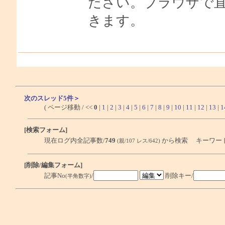
ださい。ブラウザで
きます。
次のスレッド5件＞
( ページ移動 / <<
0
|
1
|
2
|
3
|
4
|
5
|
6
|
7
|
8
|
9
|
10
|
11
|
12
|
13
|
1
[検索フォーム]
現在ログ内全記事数/
749
から検索 キーワー
(親/107 レス/642)
[削除/編集フォーム]
記事No
/
削除キー/
(半角数字)