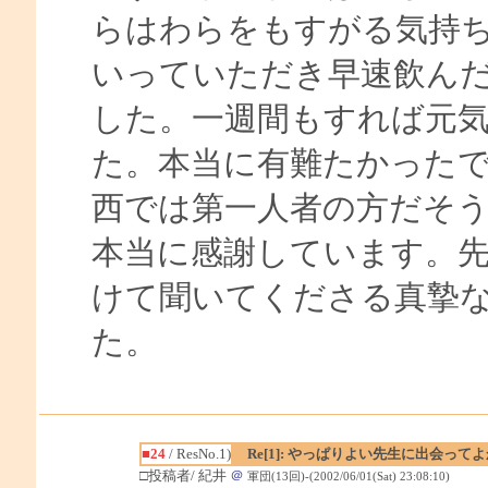
らはわらをもすがる気持
いっていただき早速飲んだ
した。一週間もすれば元
た。本当に有難たかった
西では第一人者の方だそ
本当に感謝しています。
けて聞いてくださる真摯
た。
■24
/ ResNo.1)
Re[1]: やっぱりよい先生に出会って
□投稿者/ 紀井
＠
軍団(13回)-(2002/06/01(Sat) 23:08:10)