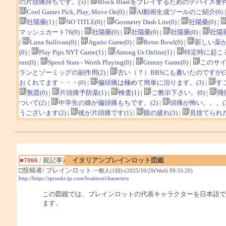
の片頭痛持ちです。(5)
|
Block Blastをプレイするためのデバイス要件
Cool Games Pick, Play, Move On(0)
|
AI動画生成ツールのご紹介(0)
壯陽藥(1)
|
NO TITLE(0)
|
Geometry Dash Lite(0)
|
壯陽藥(0)
|
マッシュカート76(0)
|
壯陽藥(0)
|
壯陽藥(0)
|
壯陽藥(0)
|
壯陽藥
|
Luna Sullivan(0)
|
Agario Game(0)
|
Retro Bowl(0)
|
新しい薬が
(0)
|
Play Pips NYT Game(1)
|
Among Us Online(1)
|
特定時に起こる
run(0)
|
Speed Stars - Worth Playing(0)
|
Granny Game(0)
|
このサイ
ランとゾーミッグの副作用(2)
|
古い（？）BBSにも書いたのですが(3
おくれてます・・・(0)
|
偏頭痛は極めて簡単に治ります。(3)
|
す
無題(0)
|
片頭痛予防薬(1)
|
検査(1)
|
ご教示下さい。(0)
|
飛
ついて(2)
|
中学生の娘が偏頭痛もちです。(2)
|
頭痛が怖い。。。(3
うございます(2)
|
彼が片頭痛です(1)
|
眼の疲れ(3)
|
見捨てられた
■7066
/ 親記事)
イタリアンブレインロット図鑑
□投稿者/ ブレインロット
一般人(1回)-(2025/10/29(Wed) 09:35:20)
http://https://sprunki-jp.com/brainrot/characters
この図鑑では、ブレインロットの代表キャラクターを日本語で
ます。