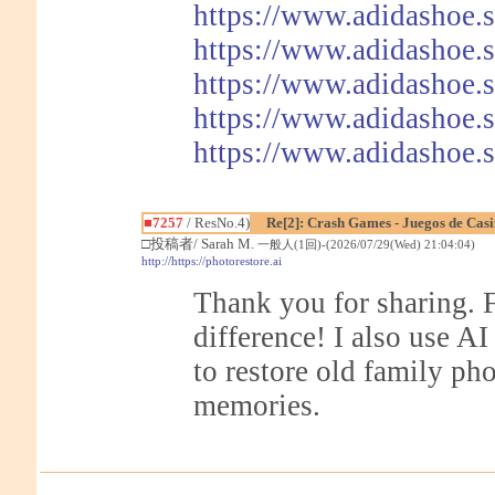
https://www.adidashoe.
https://www.adidashoe.
https://www.adidashoe.
https://www.adidashoe.
https://www.adidashoe.
■7257
/ ResNo.4)
Re[2]: Crash Games - Juegos de Cas
□投稿者/ Sarah M.
一般人(1回)-(2026/07/29(Wed) 21:04:04)
http://https://photorestore.ai
Thank you for sharing. F
difference! I also use A
to restore old family p
memories.