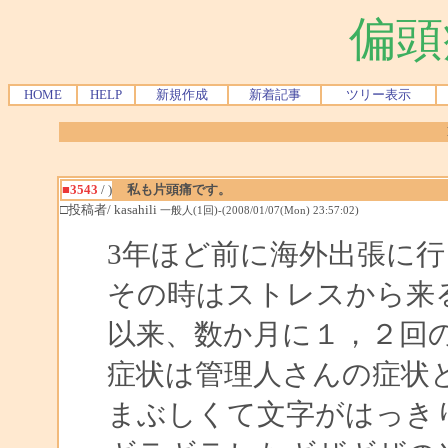
偏頭
HOME
HELP
新規作成
新着記事
ツリー表示
■3543
/ )
私も片頭痛です。
□投稿者/ kasahili
一般人(1回)-(2008/01/07(Mon) 23:57:02)
3年ほど前に海外出張に
その時はストレスから来
以来、数か月に１，２回
症状は管理人さんの症状
まぶしくて文字がはっき