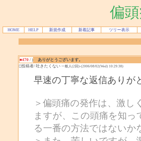
偏頭
HOME
HELP
新規作成
新着記事
ツリー表示
■470
/ )
ありがとうございます。
□投稿者/ 吐きたくない
一般人(2回)-(2006/08/02(Wed) 10:29:38)
早速の丁寧な返信ありが
＞偏頭痛の発作は、激し
ますが、この頭痛を知っ
る一番の方法ではないか
＞また、苦しいですが、