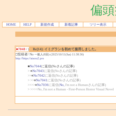
偏頭
HOME
HELP
新規作成
新着記事
ツリー表示
■7048
/ )
Re[14]: イミグランを初めて服用しました。
□投稿者/ No
一般人(8回)-(2025/10/11(Sat) 11:38:36)
http://https://aisora2.pro
■
No7044
に返信(Noさんの記事)
> ■
No7043
に返信(Noさんの記事)
>>■
No7042
に返信(Noさんの記事)
> >>■
No7041
に返信(Noさんの記事)
>>>>■
No7036
に返信(
No,
I'm not a Humanさんの記事)
> >>>>No, I'm not a Human - First-Person Horror Visual Novel