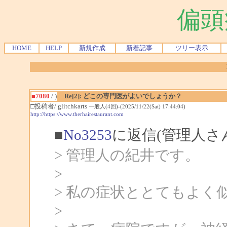
偏頭
HOME
HELP
新規作成
新着記事
ツリー表示
■7080
/ )
Re[2]: どこの専門医がよいでしょうか？
□投稿者/ glitchkarts
一般人(4回)-(2025/11/22(Sat) 17:44:04)
http://https://www.therhairestaurant.com
■
No3253
に返信(管理人さ
> 管理人の紀井です。
>
> 私の症状ととてもよ
>