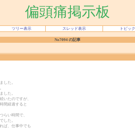
偏頭痛掲示板
ツリー表示
スレッド表示
トピッ
No7094 の記事
しました。
。
しました。
が続いたのですが、
２時間経過すると
番つらい時間で、
さでした。
あれば、仕事中でも