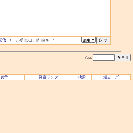
返信
[メール受信/OFF]
削除キー/
Pass/
ク表示
発言ランク
検索
過去ログ