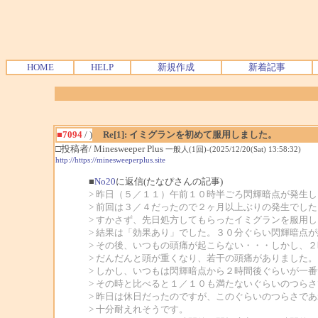
HOME
HELP
新規作成
新着記事
■7094
/ )
Re[1]: イミグランを初めて服用しました。
□投稿者/ Minesweeper Plus
一般人(1回)-(2025/12/20(Sat) 13:58:32)
http://https://minesweeperplus.site
■
No20
に返信(たなぴさんの記事)
> 昨日（５／１１）午前１０時半ごろ閃輝暗点が発生
> 前回は３／４だったので２ヶ月以上ぶりの発生でした
> すかさず、先日処方してもらったイミグランを服用
> 結果は「効果あり」でした。３０分ぐらい閃輝暗点
> その後、いつもの頭痛が起こらない・・・しかし、
> だんだんと頭が重くなり、若干の頭痛がありました。
> しかし、いつもは閃輝暗点から２時間後ぐらいが一
> その時と比べると１／１０も満たないぐらいのつら
> 昨日は休日だったのですが、このぐらいのつらさで
> 十分耐えれそうです。