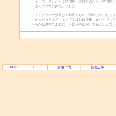
> そして、それから２時間後（閃輝暗点から４時間後
> 全くの平常に回復しました。
>
> イミグランの効果は２時間ぐらいで薄れるのでしょう
> 休日だったので、あえて２錠目は服用しませんでし
> 時が仕事中であれば、２錠目を服用してみたいと思
HOME
HELP
新規作成
新着記事