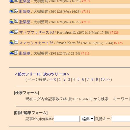
壯陽藥
/ 大樹藥局
(26/01/28(Wed) 16:26)
#7132
壯陽藥
/ 大樹藥局
(26/01/28(Wed) 16:26)
#7131
壯陽藥
/ 大樹藥局
(26/01/28(Wed) 16:25)
#7130
マップブラザーズ IO
/ Kart Bros IO
(26/01/19(Mon) 17:48)
#7126
スマッシュカート76
/ Smash Karts 76
(26/01/19(Mon) 17:44)
#7125
壯陽藥
/ 大樹藥局
(25/12/23(Tue) 21:34)
#7111
＜前のツリー10
|
次のツリー10＞
( ページ移動 /
<<
0
|
1
|
2
|
3
|
4
|
5
|
6
|
7
|
8
|
9
|
10
>>
)
[検索フォーム]
現在ログ内全記事数/
746
から検索 キーワー
(親/107 レス/639)
[削除/編集フォーム]
記事No
/
削除キー/
(半角数字)