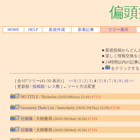
偏頭
HOME
HELP
新規作成
新着記事
ツリー表示
■ 新規投稿からど
■ 楽しく情報交換を
■ 24時間以内の記事
■
をクリックする
[ 全107ツリー(41-50 表示) ]
<<
0
|
1
|
2
|
3
|
4
|
5
|
6
|
7
|
8
|
9
|
10
>>
[ 更新順 /
投稿順
/
レス数
] ←ソート方法変更
NO TITLE
/ Nicholas
(26/02/08(Sun) 21:41)
#7151
Geometry Dash Lite
/ harrydaily
(26/01/29(Thu) 15:59)
#7136
壯陽藥
/ 大樹藥局
(26/01/28(Wed) 16:26)
#7134
壯陽藥
/ 大樹藥局
(26/01/28(Wed) 16:26)
#7133