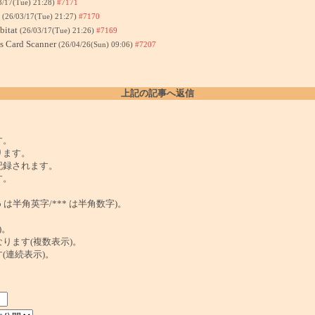
3/17(Tue) 21:28)
#7171
e
(26/03/17(Tue) 21:27)
#7170
bitat
(26/03/17(Tue) 21:26)
#7169
s Card Scanner
(26/04/26(Sun) 09:06)
#7207
上記の記事へ返信
。
す。
ります。
記録されます。
す。
は半角英字/*** は半角数字)。
)。
ンクになります(複数表示)。
ます(連続表示)。