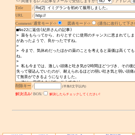
└> 関連するレス記事をメールで受信しますか?
/ アドレス
Title
/
URL
/
Comment/ 通常モード->
図表モード->
(適当に改行して下さい
削除キー
/
(半角8文字以内)
解決済み!
BOX/
解決したらチェックしてください!