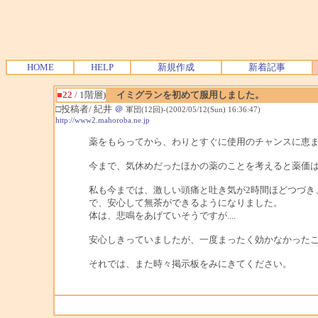
HOME
HELP
新規作成
新着記事
■22
/ 1階層)
イミグランを初めて服用しました。
□投稿者/ 紀井
＠
軍団(12回)-(2002/05/12(Sun) 16:36:47)
http://www2.mahoroba.ne.jp
薬をもらってから、わりとすぐに使用のチャンスに恵
今まで、気休めだったほかの薬のことを考えると薬価
私も今までは、激しい頭痛と吐き気が2時間ほどつづき
で、安心して無茶ができるようになりました。
体は、悲鳴をあげていそうですが....
安心しきっていましたが、一度まったく効かなかった
それでは、また時々掲示板をみにきてください。