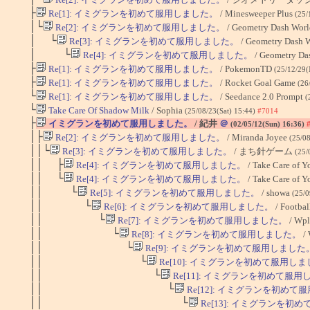
├
Re[1]: イミグランを初めて服用しました。
/ Minesweeper Plus
(25/
│└
Re[2]: イミグランを初めて服用しました。
/ Geometry Dash Wor
│ └
Re[3]: イミグランを初めて服用しました。
/ Geometry Dash 
│ └
Re[4]: イミグランを初めて服用しました。
/ Geometry Da
├
Re[1]: イミグランを初めて服用しました。
/ PokemonTD
(25/12/29
├
Re[1]: イミグランを初めて服用しました。
/ Rocket Goal Game
(26
└
Re[1]: イミグランを初めて服用しました。
/ Seedance 2.0 Prompt
(
└
Take Care Of Shadow Milk
/ Sophia
(25/08/23(Sat) 15:44)
#7014
├
イミグランを初めて服用しました。
/ 紀井
＠
(02/05/12(Sun) 16:36)
│├
Re[2]: イミグランを初めて服用しました。
/ Miranda Joyee
(25/0
││└
Re[3]: イミグランを初めて服用しました。
/ まち針ゲーム
(25/
││ ├
Re[4]: イミグランを初めて服用しました。
/ Take Care of 
││ └
Re[4]: イミグランを初めて服用しました。
/ Take Care of 
││ └
Re[5]: イミグランを初めて服用しました。
/ showa
(25/0
││ └
Re[6]: イミグランを初めて服用しました。
/ Footbal
││ └
Re[7]: イミグランを初めて服用しました。
/ Wpl
││ └
Re[8]: イミグランを初めて服用しました。
/ 
││ └
Re[9]: イミグランを初めて服用しました
││ └
Re[10]: イミグランを初めて服用し
││ └
Re[11]: イミグランを初めて服
││ └
Re[12]: イミグランを初めて
││ └
Re[13]: イミグランを初