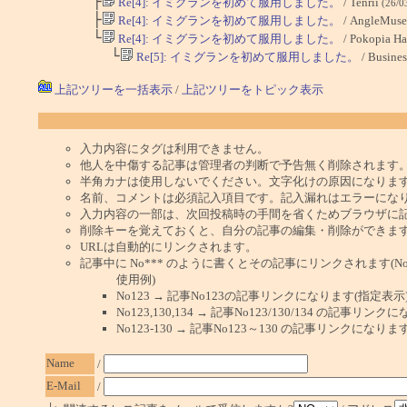
├
Re[4]: イミグランを初めて服用しました。
/ Tenrii
(26/0
├
Re[4]: イミグランを初めて服用しました。
/ AngleMus
└
Re[4]: イミグランを初めて服用しました。
/ Pokopia Ha
└
Re[5]: イミグランを初めて服用しました。
/ Busines
上記ツリーを一括表示
/
上記ツリーをトピック表示
入力内容にタグは利用できません。
他人を中傷する記事は管理者の判断で予告無く削除されます
半角カナは使用しないでください。文字化けの原因になりま
名前、コメントは必須記入項目です。記入漏れはエラーにな
入力内容の一部は、次回投稿時の手間を省くためブラウザに
削除キーを覚えておくと、自分の記事の編集・削除ができま
URLは自動的にリンクされます。
記事中に No*** のように書くとその記事にリンクされます(No 
使用例)
No123 → 記事No123の記事リンクになります(指定表示
No123,130,134 → 記事No123/130/134 の記事リ
No123-130 → 記事No123～130 の記事リンクになり
Name
/
E-Mail
/