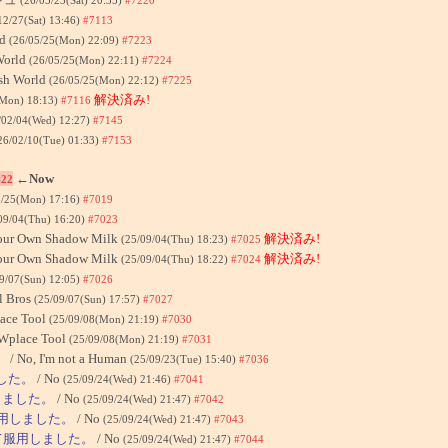
12/27(Sat) 13:46)
#7113
ld
(26/05/25(Mon) 22:09)
#7223
World
(26/05/25(Mon) 22:11)
#7224
sh World
(26/05/25(Mon) 22:12)
#7225
解決済み!
(Mon) 18:13)
#7116
/02/04(Wed) 12:27)
#7145
26/02/10(Tue) 01:33)
#7153
←Now
#22
8/25(Mon) 17:16)
#7019
09/04(Thu) 16:20)
#7023
Your Own Shadow Milk
解決済み!
(25/09/04(Thu) 18:23)
#7025
Your Own Shadow Milk
解決済み!
(25/09/04(Thu) 18:22)
#7024
9/07(Sun) 12:05)
#7026
l Bros
(25/09/07(Sun) 17:57)
#7027
ace Tool
(25/09/08(Mon) 21:19)
#7030
Wplace Tool
(25/09/08(Mon) 21:19)
#7031
。
/ No, I'm not a Human
(25/09/23(Tue) 15:40)
#7036
ました。
/ No
(25/09/24(Wed) 21:46)
#7041
用しました。
/ No
(25/09/24(Wed) 21:47)
#7042
服用しました。
/ No
(25/09/24(Wed) 21:47)
#7043
めて服用しました。
/ No
(25/09/24(Wed) 21:47)
#7044