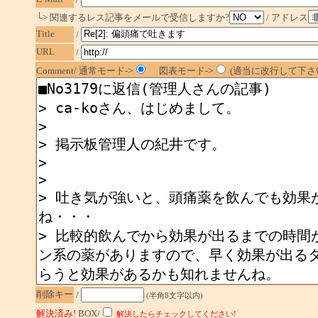
└> 関連するレス記事をメールで受信しますか?
/ アドレス
Title
/
URL
/
Comment/ 通常モード->
図表モード->
(適当に改行して下さい
削除キー
/
(半角8文字以内)
解決済み!
BOX/
解決したらチェックしてください!