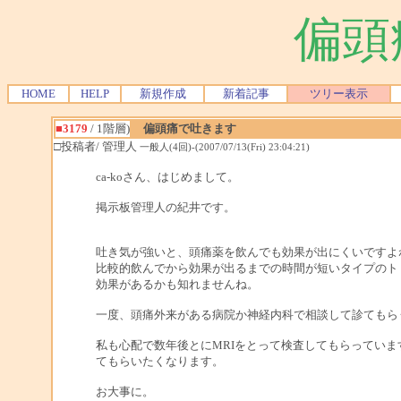
偏頭
HOME
HELP
新規作成
新着記事
ツリー表示
■3179
/ 1階層)
偏頭痛で吐きます
□投稿者/ 管理人
一般人(4回)-(2007/07/13(Fri) 23:04:21)
ca-koさん、はじめまして。
掲示板管理人の紀井です。
吐き気が強いと、頭痛薬を飲んでも効果が出にくいですよ
比較的飲んでから効果が出るまでの時間が短いタイプのト
効果があるかも知れませんね。
一度、頭痛外来がある病院か神経内科で相談して診てもら
私も心配で数年後とにMRIをとって検査してもらってい
てもらいたくなります。
お大事に。