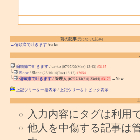
前の記事
(元になった記事)
←偏頭痛で吐きます
/ca-ko
偏頭痛で吐きます
/ ca-ko
(07/07/09(Mon) 13:43)
#3165
└
Slope
/ Slope
(25/10/14(Tue) 13:12)
#7054
└
偏頭痛で吐きます
/ 管理人
←Now
(07/07/13(Fri) 23:04)
#3179
上記ツリーを一括表示
/
上記ツリーをトピック表示
入力内容にタグは利用
他人を中傷する記事は