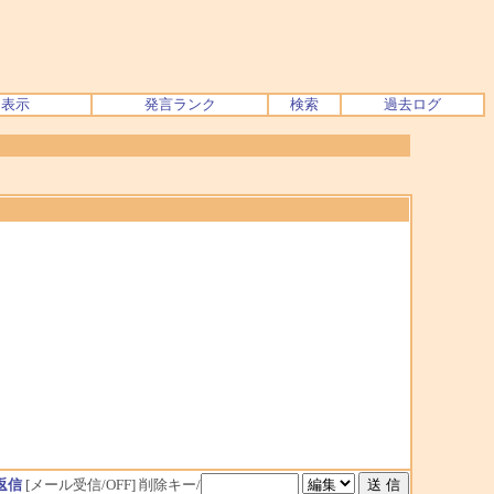
ク表示
発言ランク
検索
過去ログ
返信
[メール受信/OFF]
削除キー/