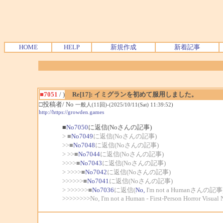
HOME
HELP
新規作成
新着記事
■7051
/ )
Re[17]: イミグランを初めて服用しました。
□投稿者/ No
一般人(11回)-(2025/10/11(Sat) 11:39:52)
http://https://growden.games
■
No7050
に返信(Noさんの記事)
> ■
No7049
に返信(Noさんの記事)
>>■
No7048
に返信(Noさんの記事)
> >>■
No7044
に返信(Noさんの記事)
>>>>■
No7043
に返信(Noさんの記事)
> >>>>■
No7042
に返信(Noさんの記事)
>>>>>>■
No7041
に返信(Noさんの記事)
> >>>>>>■
No7036
に返信(
No,
I'm not a Humanさんの記事
>>>>>>>>No, I'm not a Human - First-Person Horror Visual 