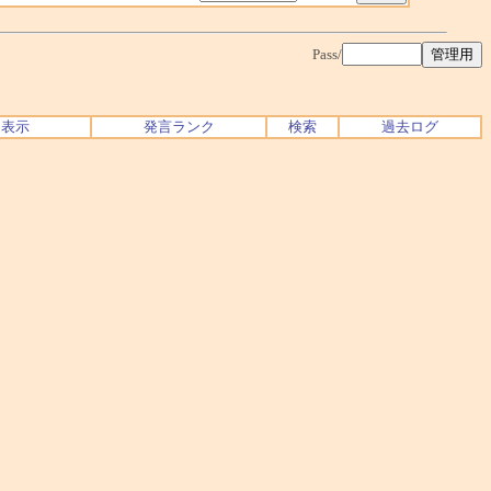
Pass/
ク表示
発言ランク
検索
過去ログ