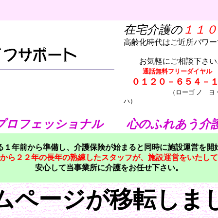
在宅介護の
１１０
高齢化時代はご近所パワー
お気軽にご相談下さい
通話無料フリーダイヤル
０１２０－６５４－
（ローゴ ノ ヨ ー
ハ）
プロフェッショナル 心のふれあう介
る１年前から準備し、介護保険が始まると同時に施設運営を開
から２２年の長年の熟練したスタッフが、施設運営をいたして
安心して当事業所に介護をお任せ下さい。
ムページが移転しま