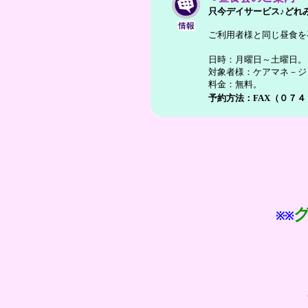
只今デイサービス♪どれ
ご利用者様と同じ昼食を
日時：月曜日～土曜日。 
対象者様：ケアマネ－ジ
料金：無料。
予約方法：FAX（０７
※※