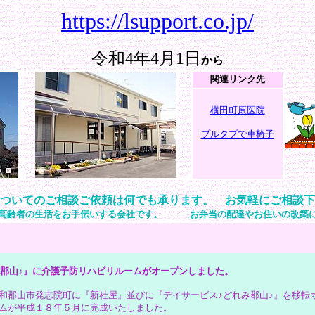
https://lsupport.co.jp/
令和4年4月1日
から
関連リンク先
横田町原医院
プルタブで車椅子
ついてのご相談ご依頼は何でも承ります。 お気軽にご相談下
で高齢者の生活をお手伝いする会社です。 お弁当の配達やお住いの改築に
み郡山♪』に介護予防リハビリルームがオープンしました。
和郡山市発志院町に『新社屋』並びに『デイサービス♪どれみ郡山♪』を移転
ムが平成１８年５月に完成いたしました。