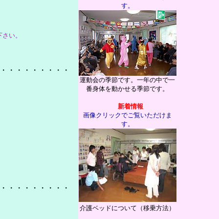
す
。
下さい。
・・・・・・・・・
運動会の季節です。一年の中で一
番身体を動かせる季節です。
新着
情報
画像クリックでご覧いただけま
す。
・・・・・・・・・
介護ベッドについて（移乗方法）