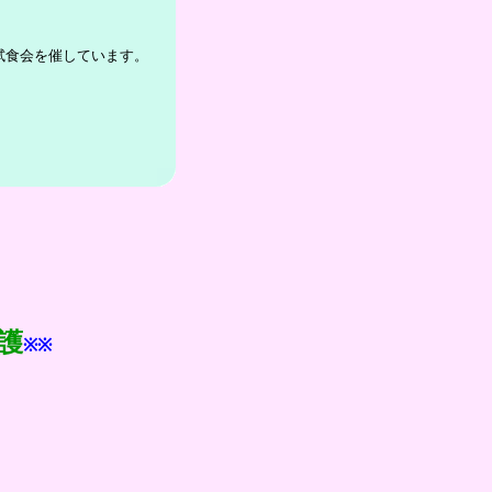
試食会を催しています。
護
※※
。