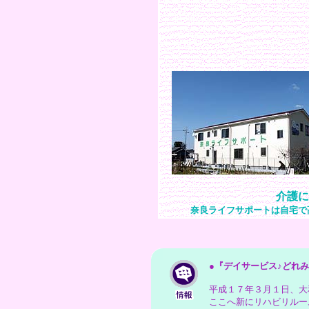
介護に
奈良ライフサポートは自宅
●
『デイサービス♪どれ
平成１７年３月１日、大
ここへ新にリハビリルー