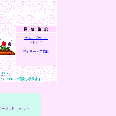
関 連 施 設
グループホーム
「ゆりかご」
デイサービス郡山
さい。
ついてのご相談も承ります。
オープン致しました。