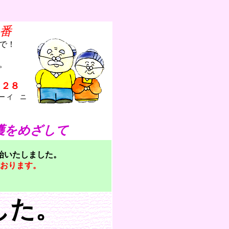
番
で！
。
１２８
 イ ニ
護をめざして
始いたしました。
おります。
した。