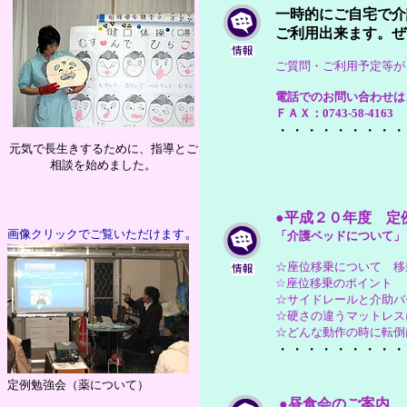
一時的にご自宅で介
ご利用出来ます。ぜ
ご質問・ご利用予定等が
電話でのお問い合わせは、0
ＦＡＸ：0743-58-4163
・・・・・・・・・
元気で長生きするために、指導とご
相談を始めました。
●
平成２０年度 定
。
画像クリックでご覧いただけます
「介護ベッドについて」
☆座位移乗について 移
☆座位移乗のポイント
☆サイドレールと介助バ
☆硬さの違うマットレス
☆どんな動作の時に転倒
・・・・・・・・・
定例勉強会（薬について）
●
昼食会のご案内