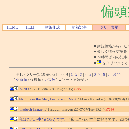
偏頭
HOME
HELP
新規作成
新着記事
ツリー表示
■ 新規投稿からど
■ 楽しく情報交換を
■ 24時間以内の記事
■
をクリックする
[ 全107ツリー(1-10 表示) ] <<
0
|
1
|
2
|
3
|
4
|
5
|
6
|
7
|
8
|
9
|
10
>>
[
更新順
/ 投稿順 /
レス数
] ←ソート方法変更
2v2IO
/ 2v2IO
(26/07/30(Thu) 17:45)
#7258
FNF: Take the Mic, Leave Your Mark
/ Akaza Keisuke
(26/07/08(Wed) 1
Traducir Imagen
/ Traducir Imagen
(26/07/07(Tue) 13:24)
#7246
私はこれが本当に好きです。
/ 私はこれが本当に好きです。
(26/06