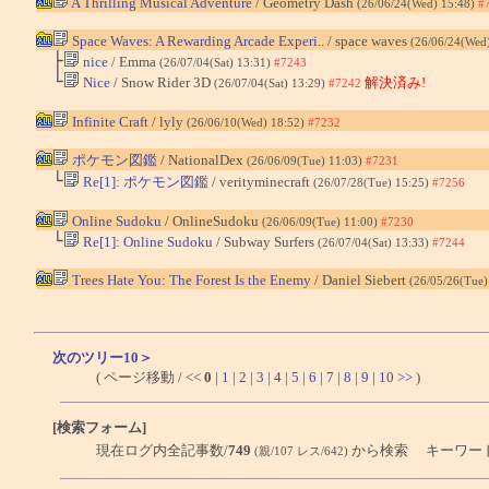
A Thrilling Musical Adventure
/ Geometry Dash
(26/06/24(Wed) 15:48)
#
Space Waves: A Rewarding Arcade Experi..
/ space waves
(26/06/24(Wed
├
nice
/ Emma
(26/07/04(Sat) 13:31)
#7243
└
Nice
/ Snow Rider 3D
解決済み!
(26/07/04(Sat) 13:29)
#7242
Infinite Craft
/ lyly
(26/06/10(Wed) 18:52)
#7232
ポケモン図鑑
/ NationalDex
(26/06/09(Tue) 11:03)
#7231
└
Re[1]: ポケモン図鑑
/ verityminecraft
(26/07/28(Tue) 15:25)
#7256
Online Sudoku
/ OnlineSudoku
(26/06/09(Tue) 11:00)
#7230
└
Re[1]: Online Sudoku
/ Subway Surfers
(26/07/04(Sat) 13:33)
#7244
Trees Hate You: The Forest Is the Enemy
/ Daniel Siebert
(26/05/26(Tue)
次のツリー10＞
( ページ移動 / <<
0
|
1
|
2
|
3
|
4
|
5
|
6
|
7
|
8
|
9
|
10
>>
)
[検索フォーム]
現在ログ内全記事数/
749
から検索 キーワー
(親/107 レス/642)