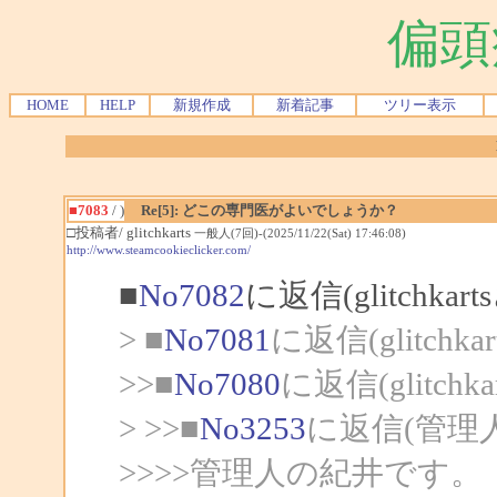
偏頭
HOME
HELP
新規作成
新着記事
ツリー表示
■7083
/ )
Re[5]: どこの専門医がよいでしょうか？
□投稿者/ glitchkarts
一般人(7回)-(2025/11/22(Sat) 17:46:08)
http://www.steamcookieclicker.com/
■
No7082
に返信(glitchka
> ■
No7081
に返信(glitchk
>>■
No7080
に返信(glitch
> >>■
No3253
に返信(管理
>>>>管理人の紀井です。